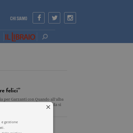
CHI SIAMO
e felici”
eria per Garzanti con Quando all'alba
×
luci della quarantottesima strada si
i e gestione
ti.