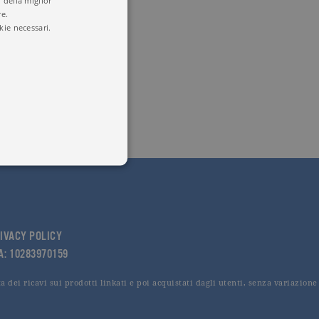
 della miglior
re.
kie necessari.
 utenti e la gestione
delle condizioni previste dal
IVACY POLICY
VA: 10283970159
 dei ricavi sui prodotti linkati e poi acquistati dagli utenti, senza variazione
ggiorna un valore univoco
accia delle visualizzazioni