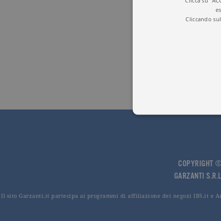
Clicca su "AC
es
Cliccando sul
I cookie tecnici sono stretta
dell'account. Il sito Web non
COPYRIGHT © 
Garante, i cookie analitici 
GARZANTI S.R.L
Nome
Do
Il sito Garzanti.it partecipa ai programmi di affiliazione dei negozi IBS.it e 
_gid
.ga