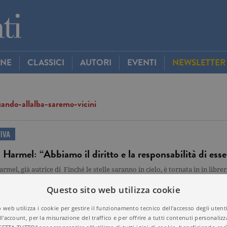
INE
CLASSICI
AUTORI
EVENTI
NEWSLETTER
ando-allalba-saremo-vicini
IVA
 Harmel: “Abbiamo il diritto e la responsabilità di esser
armel, già autrice di Finché le stelle saranno in cielo, è tornata in in libr
cini. La trama del romanzo? È quasi sera, l’aria è tiepida e le sfavillanti 
Questo sito web utilizza cookie
ccendendo una per una. A Kate sembra quasi che stiano…
 web utilizza i cookie per gestire il funzionamento tecnico dell'accesso degli utent
ll'account, per la misurazione del traffico e per offrire a tutti contenuti personalizza