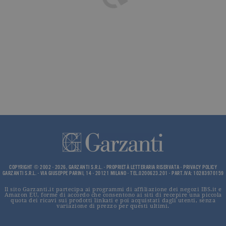
impostato 
Google
Analytics.
Memorizza 
aggiorna u
valore uni
per ogni pa
visitata e v
utilizzato p
contare e t
traccia dell
visualizzazi
pagina.
_gat
.garzanti.it
1 minuto
Questo nom
cookie è
associato a
Google
Universal
Analytics,
secondo la
documenta
viene utiliz
COPYRIGHT © 2002 - 2026, GARZANTI S.R.L. - PROPRIETÀ LETTERARIA RISERVATA -
PRIVACY POLICY
per limitare
GARZANTI S.R.L. - VIA GIUSEPPE PARINI, 14 - 20121 MILANO - TEL.0200623.201 - PART.IVA: 10283970159
frequenza d
richieste,
limitando l
Il sito Garzanti.it partecipa ai programmi di affiliazione dei negozi IBS.it e
Amazon EU, forme di accordo che consentono ai siti di recepire una piccola
raccolta di 
quota dei ricavi sui prodotti linkati e poi acquistati dagli utenti, senza
su siti ad al
variazione di prezzo per questi ultimi.
traffico.
current_url
.garzanti.it
Sessione
Questo coo