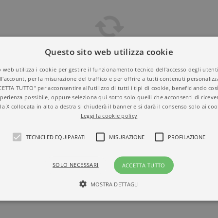
Questo sito web utilizza cookie
 web utilizza i cookie per gestire il funzionamento tecnico dell'accesso degli utent
ll'account, per la misurazione del traffico e per offrire a tutti contenuti personalizza
CETTA TUTTO" per acconsentire all'utilizzo di tutti i tipi di cookie, beneficiando così
perienza possibile, oppure seleziona qui sotto solo quelli che acconsenti di riceve
la X collocata in alto a destra si chiuderà il banner e si darà il consenso solo ai coo
Leggi la cookie policy
TECNICI ED EQUIPARATI
MISURAZIONE
PROFILAZIONE
SOLO NECESSARI
ACCETTA TUTTO
MOSTRA DETTAGLI