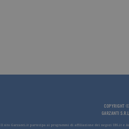
CookieScriptConsent
.ga
Nome
Dominio
Nome
Dominio
datr
.facebook.com
_fbp
.garzanti.it
locale
.facebook.com
oo
.facebook.com
sb
.facebook.com
spin
.facebook.com
wd
.facebook.com
COPYRIGHT © 
GARZANTI S.R.L
Il sito Garzanti.it partecipa ai programmi di affiliazione dei negozi IBS.it e 