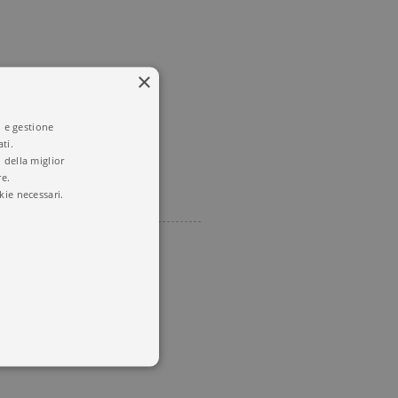
×
i e gestione
ti.
 della miglior
re.
kie necessari.