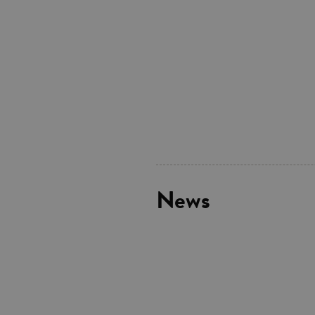
I cookie tecnici sono stretta
dell'account. Il sito Web non
Garante, i cookie analitici 
Nome
Do
_gid
.ga
_gat
.ga
current_url
.ga
News
_gat_UA-16356920-1
.ga
_ga
.ga