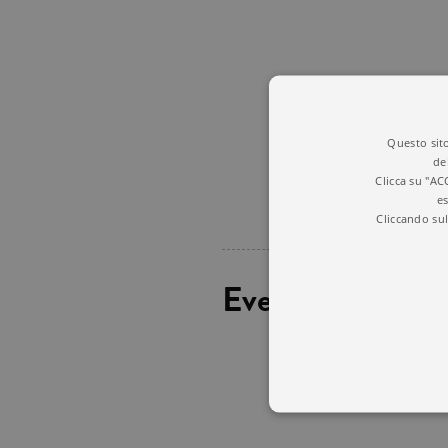
Questo sito
de
Clicca su "AC
es
Cliccando sul
Eventi