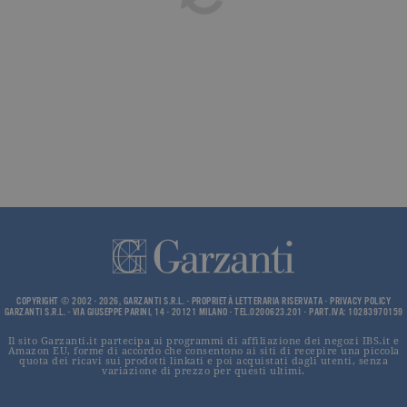
impostato 
Google
Analytics.
Memorizza 
aggiorna u
valore uni
per ogni pa
visitata e v
utilizzato p
contare e t
traccia dell
visualizzazi
pagina.
_gat
.garzanti.it
1 minuto
Questo nom
cookie è
associato a
Google
Universal
Analytics,
secondo la
documenta
viene utiliz
COPYRIGHT © 2002 - 2026, GARZANTI S.R.L. - PROPRIETÀ LETTERARIA RISERVATA -
PRIVACY POLICY
per limitare
GARZANTI S.R.L. - VIA GIUSEPPE PARINI, 14 - 20121 MILANO - TEL.0200623.201 - PART.IVA: 10283970159
frequenza d
richieste,
limitando l
Il sito Garzanti.it partecipa ai programmi di affiliazione dei negozi IBS.it e
Amazon EU, forme di accordo che consentono ai siti di recepire una piccola
raccolta di 
quota dei ricavi sui prodotti linkati e poi acquistati dagli utenti, senza
su siti ad al
variazione di prezzo per questi ultimi.
traffico.
current_url
.garzanti.it
Sessione
Questo coo