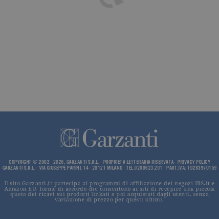
impostato 
Google
Analytics.
Memorizza 
aggiorna u
valore uni
per ogni pa
visitata e v
utilizzato p
contare e t
traccia dell
visualizzazi
pagina.
_gat
.garzanti.it
1 minuto
Questo nom
cookie è
associato a
Google
Universal
Analytics,
secondo la
documenta
viene utiliz
COPYRIGHT © 2002 - 2026, GARZANTI S.R.L. - PROPRIETÀ LETTERARIA RISERVATA -
PRIVACY POLICY
per limitare
GARZANTI S.R.L. - VIA GIUSEPPE PARINI, 14 - 20121 MILANO - TEL.0200623.201 - PART.IVA: 10283970159
frequenza d
richieste,
limitando l
Il sito Garzanti.it partecipa ai programmi di affiliazione dei negozi IBS.it e
Amazon EU, forme di accordo che consentono ai siti di recepire una piccola
raccolta di 
quota dei ricavi sui prodotti linkati e poi acquistati dagli utenti, senza
su siti ad al
variazione di prezzo per questi ultimi.
traffico.
current_url
.garzanti.it
Sessione
Questo coo