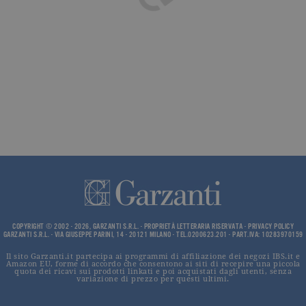
impostato 
Google
Analytics.
Memorizza 
aggiorna u
valore uni
per ogni pa
visitata e v
utilizzato p
contare e t
traccia dell
visualizzazi
pagina.
_gat
.garzanti.it
1 minuto
Questo nom
cookie è
associato a
Google
Universal
Analytics,
secondo la
documenta
viene utiliz
COPYRIGHT © 2002 - 2026, GARZANTI S.R.L. - PROPRIETÀ LETTERARIA RISERVATA -
PRIVACY POLICY
per limitare
GARZANTI S.R.L. - VIA GIUSEPPE PARINI, 14 - 20121 MILANO - TEL.0200623.201 - PART.IVA: 10283970159
frequenza d
richieste,
limitando l
Il sito Garzanti.it partecipa ai programmi di affiliazione dei negozi IBS.it e
Amazon EU, forme di accordo che consentono ai siti di recepire una piccola
raccolta di 
quota dei ricavi sui prodotti linkati e poi acquistati dagli utenti, senza
su siti ad al
variazione di prezzo per questi ultimi.
traffico.
current_url
.garzanti.it
Sessione
Questo coo