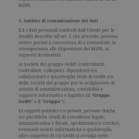
correttamente senza i cookie
RGPD.
strettamente necessari. Col rispetto
delle condizioni previste dal Garante, i
cookie analitici sono equiparati ai
5. Ambito di comunicazione dei dati
tecnici e dunque non necessitano del
consenso.
5.1
I dati personali conferiti dall’Utente per le
finalità descritte all’art. 2 che precede, possono
Nome
Dominio
Scadenza
Descrizione
essere portati a conoscenza di o comunicati, in
ottemperanza alle disposizioni del RGPD, ai
_gid
.garzanti.it
1 giorno
Questo coo
impostato 
seguenti destinatari:
Google
Analytics.
a) Società del gruppo GeMS (controllanti,
Memorizza 
controllate, collegate), dipendenti e/o
aggiorna u
valore uni
collaboratori a qualsivoglia titolo di GeMS e/o
per ogni pa
delle Società del gruppo per lo svolgimento di
visitata e v
utilizzato p
attività di amministrazione, contabilità e
contare e t
supporto informatico e logistico (il “
Gruppo
traccia dell
visualizzazi
GeMS
” o il “
Gruppo
”);
pagina.
b) soggetti pubblici e/o privati, persone fisiche
_gat
.garzanti.it
1 minuto
Questo nom
e/o giuridiche (studi di consulenza legale,
cookie è
associato a
amministrativa e fiscale, spedizionieri e corrieri,
Google
eventuali società informatiche e qualsivoglia
Universal
altro soggetto) di cui GeMS si avvalga nello
Analytics,