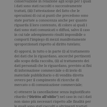
conservazione in relazione agli scopi per i quali
correttamen
i dati sono stati raccolti o successivamente
trattati, (iii) l’attestazione del fatto che le
operazioni di cui ai punti che precedono sono
state portate a conoscenza anche per quanto
riguarda il loro contenuto, di coloro ai quali i
dati sono stati comunicati o diffusi, salvo il caso
in cui tale adempimento risulti impossibile o
Nome
Dominio
Scadenza
Descrizione
comporti l’impiego di mezzi manifestamente
datr
.facebook.com
2 anni
Utilizzato da
sproporzionati rispetto al diritto tutelato;
Facebook
per verificare
Nome
Dominio
Scadenza
Descrizione
d) opporsi, in tutto o in parte (i) al trattamento
se l'utente
dei dati che lo riguardano, ancorché pertinenti
accede a
_fbp
.garzanti.it
3 mesi
Utilizzato
facebook da
allo scopo della raccolta, (ii) al trattamento dei
da
diversi
Facebook
dati personali che lo riguardano, previsto ai fini
dispositivi.
per fornire
di informazione commerciale o di invio di
una serie di
locale
.facebook.com
7 giorni
Contiene le
prodotti
materiale pubblicitario o di vendita diretta
impostazioni
pubblicitari
ovvero per il compimento di ricerche di
locali della
come
scelta della
mercato o di comunicazione commerciale;
offerte in
lingua di
tempo reale
navigazione.
da
e) ottenere la cancellazione senza ingiustificato
Questi
inserzionisti
ritardo (“
Diritto all’oblio
”) nel caso in cui i dati
cookie
di terze
vengono
non siano più necessari rispetto alle finalità per
parti
utilizzati per
le quali sono stati raccolti o altrimenti trattati,
consentire a