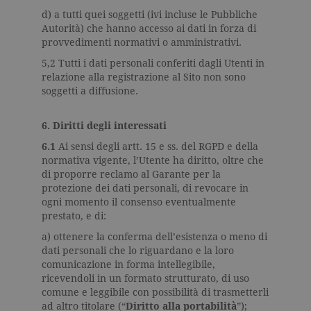
una variazi
del cookie 
d) a tutti quei soggetti (ivi incluse le Pubbliche
che viene
Autorità) che hanno accesso ai dati in forza di
utilizzato p
provvedimenti normativi o amministrativi.
limitare la
quantità di 
registrati d
5,2 Tutti i dati personali conferiti dagli Utenti in
Google su si
relazione alla registrazione al Sito non sono
Web ad alt
soggetti a diffusione.
volume di
traffico.
_ga
.garzanti.it
2 anni
Questo nom
6. Diritti degli interessati
cookie è
associato a
6.1
Ai sensi degli artt. 15 e ss. del RGPD e della
Google
normativa vigente, l’Utente ha diritto, oltre che
Universal
Analytics, c
di proporre reclamo al Garante per la
un
protezione dei dati personali, di revocare in
aggiornam
significativ
ogni momento il consenso eventualmente
servizio di
prestato, e di:
analisi più
comuneme
a) ottenere la conferma dell’esistenza o meno di
utilizzato d
Google. Qu
dati personali che lo riguardano e la loro
cookie vien
comunicazione in forma intellegibile,
utilizzato p
distinguere
ricevendoli in un formato strutturato, di uso
utenti unici
comune e leggibile con possibilità di trasmetterli
assegnand
ad altro titolare (“
Diritto alla portabilità
”);
numero