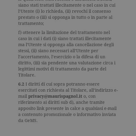
oo
.facebook.com
5 anni
Utilizzato
Facebook di
siano stati trattati illecitamente o nel caso in cui
da
tener traccia
Facebook
l’Utente (i) lo richieda, (ii) revochi il consenso
dell'utente
per fornire
nei siti che
prestato o (iii) si opponga in tutto o in parte al
una serie di
integrano
trattamento;
prodotti
Facebook. Il
pubblicitari
cookie
come le
f) ottenere la limitazione del trattamento nel
raccoglie
offerte in
informazioni
caso in cui i dati (i) siano trattati illecitamente
tempo reale
in forma
ma l’Utente si opponga alla cancellazione degli
di
anonima.
inserzionisti
stessi, (ii) siano necessari all’Utente per
di terze
l’accertamento, l’esercizio o la difesa di un
parti.
diritto, (iii) sia pendente una valutazione circa i
sb
.facebook.com
2 anni
Utilizzato
legittimi motivi di trattamento da parte del
da
Facebook
Titolare.
per fornire
una serie di
6.2
I diritti di cui sopra potranno essere
prodotti
esercitati con richiesta al Titolare, all’indirizzo e-
pubblicitari
come le
mail
privacy@maurispagnol.it
o, con
offerte in
riferimento ai diritti sub d), anche tramite
tempo reale
apposito link presente in calce a qualsiasi e-mail
di
inserzionisti
a contenuto promozionale o informativo inviata
di terze
da GeMS.
parti.
spin
.facebook.com
1 giorno
Utilizzato
da