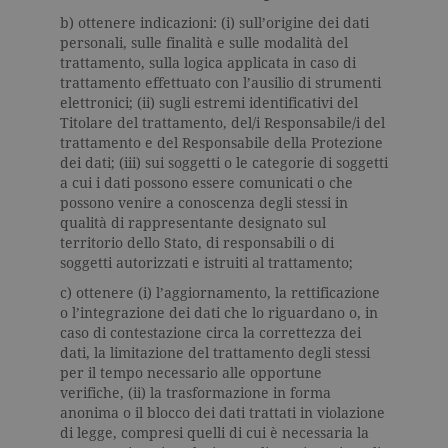
generato in
modo casua
b) ottenere indicazioni: (i) sull’origine dei dati
come
personali, sulle finalità e sulle modalità del
identificato
trattamento, sulla logica applicata in caso di
del cliente. 
incluso in 
trattamento effettuato con l’ausilio di strumenti
richiesta di
elettronici; (ii) sugli estremi identificativi del
pagina in u
e utilizzato
Titolare del trattamento, del/i Responsabile/i del
calcolare i d
trattamento e del Responsabile della Protezione
visitatori,
sessioni e
dei dati; (iii) sui soggetti o le categorie di soggetti
campagne p
a cui i dati possono essere comunicati o che
rapporti di
possono venire a conoscenza degli stessi in
analisi dei si
qualità di rappresentante designato sul
CookieScriptConsent
.garzanti.it
1 mese
Questo coo
territorio dello Stato, di responsabili o di
viene utiliz
dal servizio
soggetti autorizzati e istruiti al trattamento;
Cookie-
Script.com 
c) ottenere (i) l’aggiornamento, la rettificazione
ricordare le
o l’integrazione dei dati che lo riguardano o, in
preferenze 
consenso s
caso di contestazione circa la correttezza dei
cookie dei
dati, la limitazione del trattamento degli stessi
visitatori. È
necessario c
per il tempo necessario alle opportune
banner dei
verifiche, (ii) la trasformazione in forma
cookie di
anonima o il blocco dei dati trattati in violazione
Cookie-
Script.com
di legge, compresi quelli di cui è necessaria la
funzioni