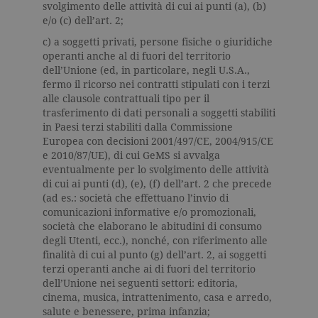
secondo la
svolgimento delle attività di cui ai punti (a), (b)
documenta
e/o (c) dell’art. 2;
viene utiliz
per limitare
c) a soggetti privati, persone fisiche o giuridiche
frequenza d
richieste,
operanti anche al di fuori del territorio
limitando l
dell’Unione (ed, in particolare, negli U.S.A.,
raccolta di 
su siti ad al
fermo il ricorso nei contratti stipulati con i terzi
traffico.
alle clausole contrattuali tipo per il
trasferimento di dati personali a soggetti stabiliti
current_url
.garzanti.it
Sessione
Questo coo
viene utiliz
in Paesi terzi stabiliti dalla Commissione
per verifica
Europea con decisioni 2001/497/CE, 2004/915/CE
pagina corr
visualizzata
e 2010/87/UE), di cui GeMS si avvalga
eventualmente per lo svolgimento delle attività
_gat_UA-16356920-1
.garzanti.it
1 minuto
Si tratta di
cookie di t
di cui ai punti (d), (e), (f) dell’art. 2 che precede
pattern
(ad es.: società che effettuano l’invio di
impostato 
comunicazioni informative e/o promozionali,
Google
Analytics, i
società che elaborano le abitudini di consumo
l'elemento
degli Utenti, ecc.), nonché, con riferimento alle
pattern sul
nome contie
finalità di cui al punto (g) dell’art. 2, ai soggetti
numero
terzi operanti anche ai di fuori del territorio
identificati
univoco
dell’Unione nei seguenti settori: editoria,
dell'accoun
cinema, musica, intrattenimento, casa e arredo,
del sito We
salute e benessere, prima infanzia;
cui si riferis