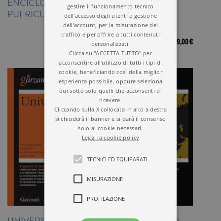
ENCICLOPEDIA DI
CINEMA
gestire il funzionamento tecnico
PUERICULTURA
dell'accesso degli utenti e gestione
dell'account, per la misurazione del
traffico e per offrire a tutti contenuti
38,00 €
39,00 €
personalizzati.
Clicca su "ACCETTA TUTTO" per
acconsentire all'utilizzo di tutti i tipi di
cookie, beneficiando così della miglior
esperienza possibile, oppure seleziona
qui sotto solo quelli che acconsenti di
ricevere.
Cliccando sulla X collocata in alto a destra
si chiuderà il banner e si darà il consenso
solo ai cookie necessari.
Leggi la cookie policy
TECNICI ED EQUIPARATI
MISURAZIONE
PROFILAZIONE
UNIVERSALE
ATLANTE STORICO