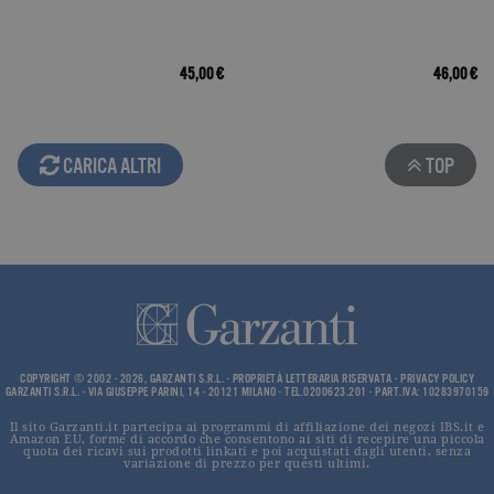
current_url
.garzanti.it
Sessione
Questo coo
viene utiliz
per verifica
pagina corr
visualizzata
45,00 €
46,00 €
_gat_UA-16356920-1
.garzanti.it
1 minuto
Si tratta di
cookie di t
pattern
impostato 
Google
CARICA ALTRI
TOP
Analytics, i
l'elemento
pattern sul
nome contie
numero
identificati
univoco
dell'accoun
del sito We
cui si riferis
una variazi
del cookie 
che viene
utilizzato p
COPYRIGHT © 2002 - 2026, GARZANTI S.R.L. - PROPRIETÀ LETTERARIA RISERVATA -
PRIVACY POLICY
limitare la
GARZANTI S.R.L. - VIA GIUSEPPE PARINI, 14 - 20121 MILANO - TEL.0200623.201 - PART.IVA: 10283970159
quantità di 
registrati d
Il sito Garzanti.it partecipa ai programmi di affiliazione dei negozi IBS.it e
Google su si
Amazon EU, forme di accordo che consentono ai siti di recepire una piccola
quota dei ricavi sui prodotti linkati e poi acquistati dagli utenti, senza
Web ad alt
variazione di prezzo per questi ultimi.
volume di
traffico.