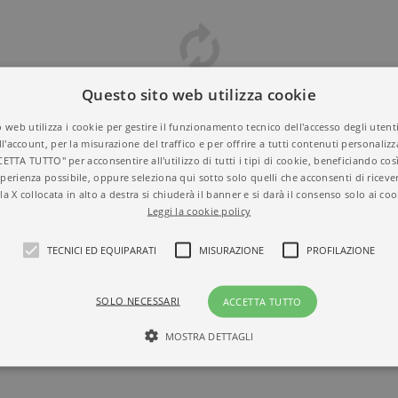
Questo sito web utilizza cookie
 web utilizza i cookie per gestire il funzionamento tecnico dell'accesso degli utent
ll'account, per la misurazione del traffico e per offrire a tutti contenuti personalizza
CETTA TUTTO" per acconsentire all'utilizzo di tutti i tipi di cookie, beneficiando così
perienza possibile, oppure seleziona qui sotto solo quelli che acconsenti di riceve
la X collocata in alto a destra si chiuderà il banner e si darà il consenso solo ai coo
Leggi la cookie policy
TECNICI ED EQUIPARATI
MISURAZIONE
PROFILAZIONE
SOLO NECESSARI
ACCETTA TUTTO
MOSTRA DETTAGLI