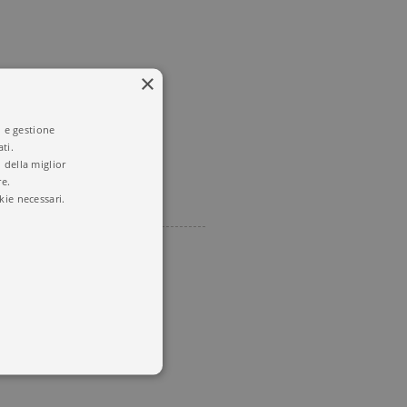
×
i e gestione
ti.
 della miglior
re.
kie necessari.