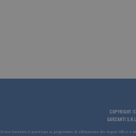
CookieScriptConsent
.ga
Nome
Dominio
Nome
Dominio
datr
.facebook.com
_fbp
.garzanti.it
locale
.facebook.com
oo
.facebook.com
sb
.facebook.com
spin
.facebook.com
wd
.facebook.com
COPYRIGHT © 
GARZANTI S.R.L
Il sito Garzanti.it partecipa ai programmi di affiliazione dei negozi IBS.it e 