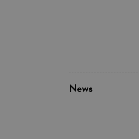
I cookie tecnici sono stretta
dell'account. Il sito Web non
Garante, i cookie analitici 
Nome
Do
_gid
.ga
_gat
.ga
current_url
.ga
News
_gat_UA-16356920-1
.ga
_ga
.ga