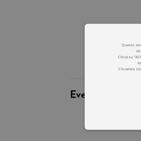
Questo sito
de
Clicca su "AC
es
Cliccando sul
Eventi