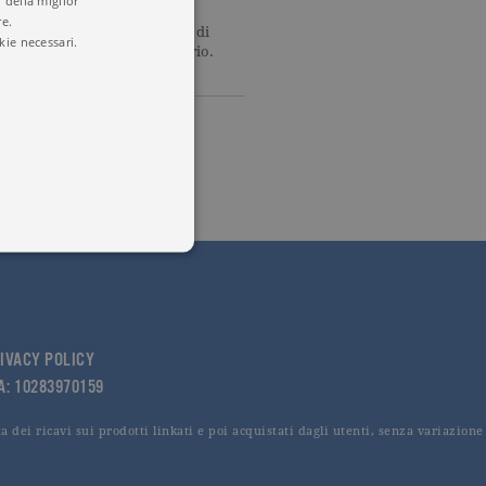
 della miglior
re.
e scritte da politici o uomini di
kie necessari.
utocelebrativo o autoassolutorio.
 utenti e la gestione
delle condizioni previste dal
IVACY POLICY
VA: 10283970159
 dei ricavi sui prodotti linkati e poi acquistati dagli utenti, senza variazione
ggiorna un valore univoco
accia delle visualizzazioni