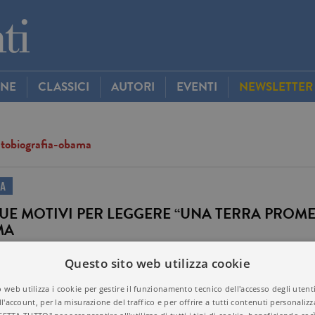
INE
CLASSICI
AUTORI
EVENTI
NEWSLETTER
tobiografia-obama
IA
UE MOTIVI PER LEGGERE “UNA TERRA PROME
MA
 promessa, l’attesissimo memoir di Barack Obama, è ora nelle librerie di 
Questo sito web utilizza cookie
TICA
 web utilizza i cookie per gestire il funzionamento tecnico dell'accesso degli utent
ll'account, per la misurazione del traffico e per offrire a tutti contenuti personalizza
raccontato da Veltroni