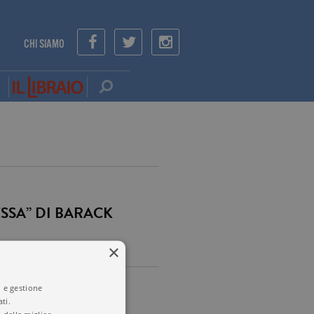
CHI SIAMO
SSA” DI BARACK
×
tutto il mondo. …
i e gestione
ti.