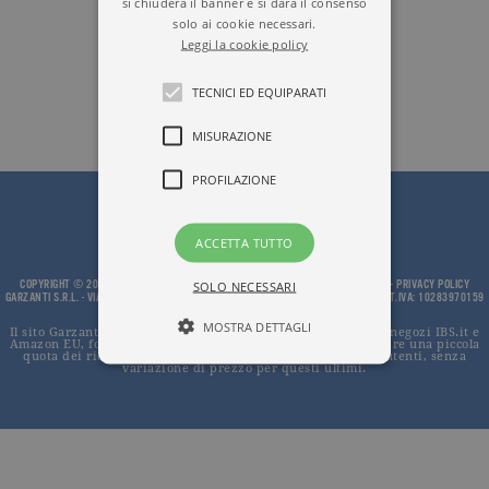
si chiuderà il banner e si darà il consenso
solo ai cookie necessari.
Leggi la cookie policy
TECNICI ED EQUIPARATI
MISURAZIONE
PROFILAZIONE
ACCETTA TUTTO
COPYRIGHT © 2002 - 2026, GARZANTI S.R.L. - PROPRIETÀ LETTERARIA RISERVATA -
PRIVACY POLICY
SOLO NECESSARI
GARZANTI S.R.L. - VIA GIUSEPPE PARINI, 14 - 20121 MILANO - TEL.0200623.201 - PART.IVA: 10283970159
MOSTRA DETTAGLI
Il sito Garzanti.it partecipa ai programmi di affiliazione dei negozi IBS.it e
Amazon EU, forme di accordo che consentono ai siti di recepire una piccola
quota dei ricavi sui prodotti linkati e poi acquistati dagli utenti, senza
variazione di prezzo per questi ultimi.
Tecnici ed equiparati
Misurazione
Profilazione
I cookie tecnici sono strettamente