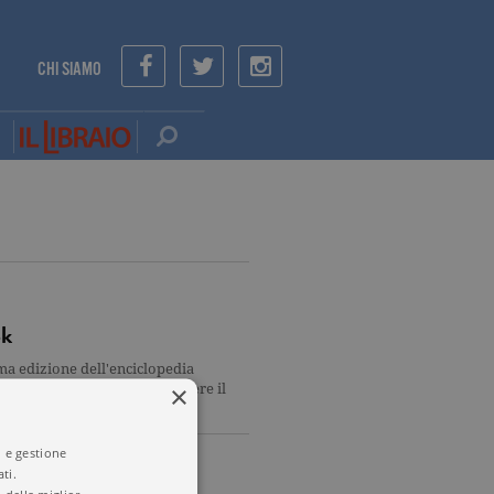
CHI SIAMO
ok
ima edizione dell'enciclopedia
×
ll'editore era quella di mettere il
i e gestione
ti.