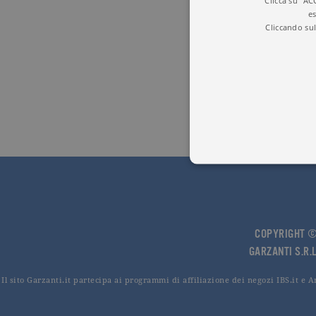
Clicca su "AC
es
Cliccando sul
I cookie tecnici sono stretta
dell'account. Il sito Web non
COPYRIGHT © 
Garante, i cookie analitici 
GARZANTI S.R.L
Nome
Do
Il sito Garzanti.it partecipa ai programmi di affiliazione dei negozi IBS.it e 
_gid
.ga