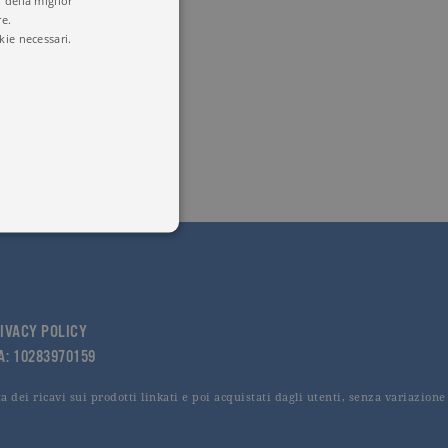
 della miglior
re.
kie necessari.
 utenti e la gestione
delle condizioni previste dal
IVACY POLICY
VA: 10283970159
 dei ricavi sui prodotti linkati e poi acquistati dagli utenti, senza variazione
ggiorna un valore univoco
accia delle visualizzazioni