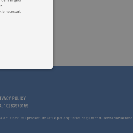
 della miglior
re.
kie necessari.
 utenti e la gestione
delle condizioni previste dal
IVACY POLICY
VA: 10283970159
 dei ricavi sui prodotti linkati e poi acquistati dagli utenti, senza variazione
ggiorna un valore univoco
accia delle visualizzazioni