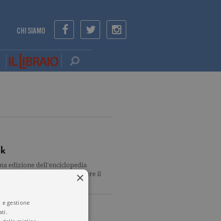
CHI SIAMO
ok
ima edizione dell'enciclopedia
×
ll'editore era quella di mettere il
i e gestione
ti.