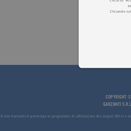
Clicca su "AC
es
Cliccando sul
I cookie tecnici sono stretta
dell'account. Il sito Web non
COPYRIGHT © 
Garante, i cookie analitici 
GARZANTI S.R.L
Nome
Do
Il sito Garzanti.it partecipa ai programmi di affiliazione dei negozi IBS.it e 
_gid
.ga