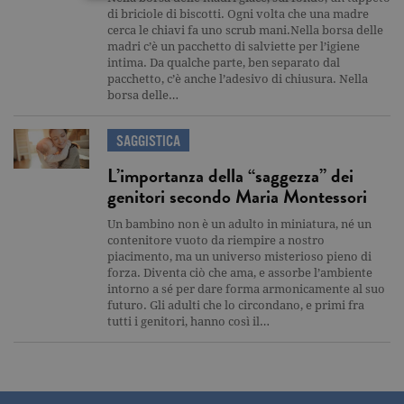
di briciole di biscotti. Ogni volta che una madre
cerca le chiavi fa uno scrub mani.Nella borsa delle
Tecnici ed equiparati
madri c’è un pacchetto di salviette per l’igiene
Misurazione
Profilazione
intima. Da qualche parte, ben separato dal
pacchetto, c’è anche l’adesivo di chiusura. Nella
I cookie tecnici sono strettamente
borsa delle…
necessari, consentono la funzionalità
del sito Web principale come l'accesso
degli utenti e la gestione dell'account. Il
SAGGISTICA
sito Web non può essere utilizzato
correttamente senza i cookie
L’importanza della “saggezza” dei
strettamente necessari. Col rispetto
genitori secondo Maria Montessori
delle condizioni previste dal Garante, i
cookie analitici sono equiparati ai
tecnici e dunque non necessitano del
Un bambino non è un adulto in miniatura, né un
consenso.
contenitore vuoto da riempire a nostro
piacimento, ma un universo misterioso pieno di
Nome
Dominio
Scadenza
Descrizione
forza. Diventa ciò che ama, e assorbe l’ambiente
intorno a sé per dare forma armonicamente al suo
_gid
.garzanti.it
1 giorno
Questo coo
futuro. Gli adulti che lo circondano, e primi fra
impostato 
Google
tutti i genitori, hanno così il…
Analytics.
Memorizza 
aggiorna u
valore uni
per ogni pa
visitata e v