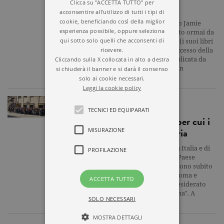
Clicca su "ACCETTA TUTTO" per
libreria
acconsentire all'utilizzo di tutti i tipi di
cookie, beneficiando così della miglior
Torna nelle librerie italiane il fenomeno Jamie
esperienza possibile, oppure seleziona
McGuire, l'autrice Usa che ha conquistato ormai da
qui sotto solo quelli che acconsenti di
tempo i cuori delle adolescenti italiane (i suoi libri
ricevere.
escono per Garzanti), precedendo il successo della
Cliccando sulla X collocata in alto a destra
serie After firmata da Anna Todd (pubblicata da
Sperling & Kupfer).Da anni, ormai, le fan
si chiuderà il banner e si darà il consenso
nostrane della…
solo ai cookie necessari.
Leggi la cookie policy
BAMBINI-E-RAGAZZI
TECNICI ED EQUIPARATI
Jamie McGuire, la scrittrice per cui i
ragazzi fanno la coda in libreria
MISURAZIONE
“Cosa posso dire della vostra splendida Italia e di
PROFILAZIONE
tutti i ragazzi che ho incontrato? E' un Paese
magico e, solo mettendo piede qui, mi sono subito
sentita romantica, quasi innamorata. Roma e
ACCETTA TUTTO
Milano sono due città che ho sempre desiderato
visitare, fin da quando ero una ragazzina". A
SOLO NECESSARI
parlare con Il Libraio in…
MOSTRA DETTAGLI