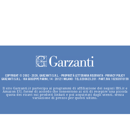
COPYRIGHT © 2002 - 2026, GARZANTI S.R.L. - PROPRIETÀ LETTERARIA RISERVATA -
PRIVACY POLICY
GARZANTI S.R.L. - VIA GIUSEPPE PARINI, 14 - 20121 MILANO - TEL.0200623.201 - PART.IVA: 10283970159
Il sito Garzanti.it partecipa ai programmi di affiliazione dei negozi IBS.it e
Amazon EU, forme di accordo che consentono ai siti di recepire una piccola
quota dei ricavi sui prodotti linkati e poi acquistati dagli utenti, senza
variazione di prezzo per questi ultimi.