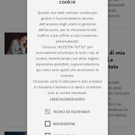
cookie
labirinto di segreti familiari e domande
che la giovane protagonista, Farah,
Questo sito web utilizza i cookie per
custodisce dentro di sé senza ancora
gestire il funzionamento tecnico
saperle dare un…
dell'accesso degli utenti e gestione
dell'account, per la misurazione del
traffico e per offrire a tutti contenuti
ARTICOLO
personalizzati.
Clicca su "ACCETTA TUTTO" per
Agnese Pini: “Scrivere di mio
acconsentire all'utilizzo di tutti i tipi di
padre? Una rinascita. La
cookie, beneficiando così della miglior
esperienza possibile, oppure seleziona
cultura? Sembra diventata
qui sotto solo quelli che acconsenti di
accessoria”
ricevere.
Cliccando sulla X collocata in alto a destra
“Il giorno in cui ho scoperto che mio
si chiuderà il banner e si darà il consenso
padre era un prete avevo tredici anni.
solo ai cookie necessari.
Oggi che ne ho trentanove voglio scrivere
Leggi la cookie policy
un libro su di lui, e non glielo so
dire”.Dentro l’incipit di La verità è un
fuoco (Garzanti) Agnese Pini condensa la
TECNICI ED EQUIPARATI
fatica di ventisei anni di dolorosi silenzi,
di confronti rimandati, di…
MISURAZIONE