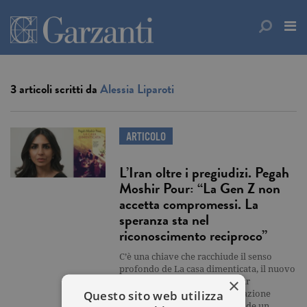
3 articoli scritti da
Alessia Liparoti
ARTICOLO
L’Iran oltre i pregiudizi. Pegah
Moshir Pour: “La Gen Z non
accetta compromessi. La
speranza sta nel
riconoscimento reciproco”
C’è una chiave che racchiude il senso
profondo de La casa dimenticata, il nuovo
×
romanzo di Pegah Moshir Pour
Questo sito web utilizza
(Garzanti). È quella di un’abitazione
sospesa nel tempo che racchiude un