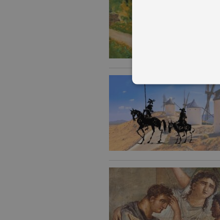
I cookie tecnici sono stretta
dell'account. Il sito Web non
Garante, i cookie analitici 
Nome
Do
_gid
.ga
_gat
.ga