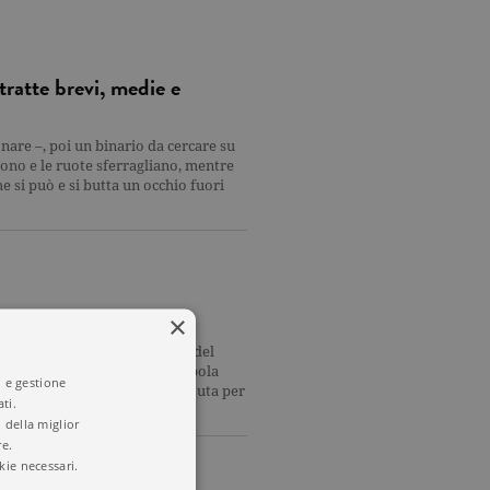
 tratte brevi, medie e
nare –, poi un binario da cercare su
dono e le ruote sferragliano, mentre
he si può e si butta un occhio fuori
a Emily Dickinson
×
cate in vita in maniera quasi del
varla in quest'ottica, la parabola
i e gestione
a storia letteraria.Nata e vissuta per
ti.
 della miglior
re.
kie necessari.