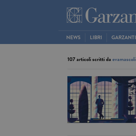
NEWS
LIBRI
GARZANT
107 articoli scritti da
evamascol