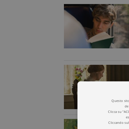
Questo sito
de
Clicca su "AC
es
Cliccando sul