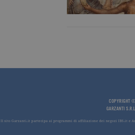
current_url
.ga
_gat_UA-16356920-1
.ga
_ga
.ga
CookieScriptConsent
.ga
Nome
Dominio
Nome
Dominio
COPYRIGHT © 
datr
.facebook.com
GARZANTI S.R.L
_fbp
.garzanti.it
locale
.facebook.com
Il sito Garzanti.it partecipa ai programmi di affiliazione dei negozi IBS.it e 
oo
.facebook.com
sb
.facebook.com