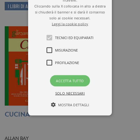
ricevere.
I LIBRI DI ALLAN BAY
Cliccando sulla X collocata in alto a destra
si chiuderà il banner e si darà il consenso
solo ai cookie necessari.
Leggi la cookie policy
TECNICI ED EQUIPARATI
MISURAZIONE
PROFILAZIONE
ACCETTA TUTTO
SOLO NECESSARI
MOSTRA DETTAGLI
CUCINA
Tecnici ed equiparati
Misurazione
Profilazione
ALLAN BAY