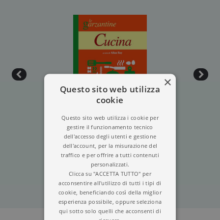
×
Questo sito web utilizza
cookie
Questo sito web utilizza i cookie per
gestire il funzionamento tecnico
dell'accesso degli utenti e gestione
CUCINA
dell'account, per la misurazione del
traffico e per offrire a tutti contenuti
personalizzati.
Clicca su "ACCETTA TUTTO" per
acconsentire all'utilizzo di tutti i tipi di
cookie, beneficiando così della miglior
esperienza possibile, oppure seleziona
qui sotto solo quelli che acconsenti di