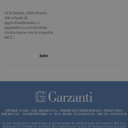
I cookie tecnici sono strettamente
necessari, consentono la funzionalità
3118 lemmi, 2850 ricette,
del sito Web principale come l'accesso
106 schede di
degli utenti e la gestione dell'account. Il
approfondimento, 2
sito Web non può essere utilizzato
appendici La storia della
correttamente senza i cookie
cucina nasce con la scoperta
strettamente necessari. Col rispetto
del f…
delle condizioni previste dal Garante, i
cookie analitici sono equiparati ai
tecnici e dunque non necessitano del
consenso.
45,00 €
Nome
Dominio
Scadenza
Descrizione
_gid
.garzanti.it
1 giorno
Questo coo
impostato 
Google
Analytics.
Memorizza 
aggiorna u
valore uni
per ogni pa
visitata e v
utilizzato p
COPYRIGHT © 2002 - 2026, GARZANTI S.R.L. - PROPRIETÀ LETTERARIA RISERVATA -
PRIVACY POLICY
contare e t
GARZANTI S.R.L. - VIA GIUSEPPE PARINI, 14 - 20121 MILANO - TEL.0200623.201 - PART.IVA: 10283970159
traccia dell
visualizzazi
pagina.
Il sito Garzanti.it partecipa ai programmi di affiliazione dei negozi IBS.it e
Amazon EU, forme di accordo che consentono ai siti di recepire una piccola