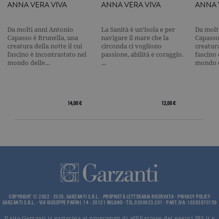
Nome
Dominio
Scadenza
Descrizione
ANNA VERA VIVA
ANNA VERA VIVA
ANNA 
_gid
.garzanti.it
1 giorno
Questo coo
impostato 
Google
Da molti anni Antonio
La Sanità è un’isola e per
Da molt
Analytics.
Capasso è Brunella, una
navigare il mare che la
Capasso
Memorizza 
creatura della notte il cui
circonda ci vogliono
creatura
aggiorna u
fascino è incontrastato nel
passione, abilità e coraggio.
fascino 
valore uni
mondo delle…
…
mondo 
per ogni pa
visitata e v
utilizzato p
contare e t
traccia dell
visualizzazi
14,00 €
12,00 €
pagina.
_gat
.garzanti.it
1 minuto
Questo nom
cookie è
associato a
Google
Universal
Analytics,
secondo la
documenta
viene utiliz
per limitare
frequenza d
richieste,
COPYRIGHT © 2002 - 2026, GARZANTI S.R.L. - PROPRIETÀ LETTERARIA RISERVATA -
PRIVACY POLICY
limitando l
GARZANTI S.R.L. - VIA GIUSEPPE PARINI, 14 - 20121 MILANO - TEL.0200623.201 - PART.IVA: 10283970159
raccolta di 
su siti ad al
Il sito Garzanti.it partecipa ai programmi di affiliazione dei negozi IBS.it e