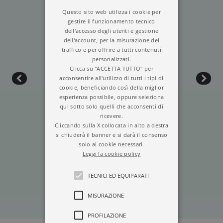
gli altri tre capitoli delle indagini di padre
Questo sito web utilizza i cookie per
Raffaele.
gestire il funzionamento tecnico
dell'accesso degli utenti e gestione
dell'account, per la misurazione del
traffico e per offrire a tutti contenuti
personalizzati.
Clicca su "ACCETTA TUTTO" per
acconsentire all'utilizzo di tutti i tipi di
cookie, beneficiando così della miglior
esperienza possibile, oppure seleziona
qui sotto solo quelli che acconsenti di
ricevere.
Cliccando sulla X collocata in alto a destra
si chiuderà il banner e si darà il consenso
solo ai cookie necessari.
MALAMMORE
Leggi la cookie policy
TECNICI ED EQUIPARATI
MISURAZIONE
PROFILAZIONE