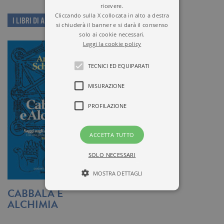
ricevere.
Cliccando sulla X collocata in alto a destra
I LIBRI DI ARTURO SCHWARZ
si chiuderà il banner e si darà il consenso
solo ai cookie necessari.
Leggi la cookie policy
TECNICI ED EQUIPARATI
MISURAZIONE
PROFILAZIONE
ACCETTA TUTTO
SOLO NECESSARI
MOSTRA DETTAGLI
CABBALÀ E
ALCHIMIA
Tecnici ed equiparati