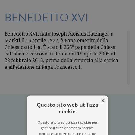
BENEDETTO XVI
Benedetto XVI, nato Joseph Aloisius Ratzinger a
Marktl il 16 aprile 1927, è Papa emerito della
Chiesa cattolica. È stato il 265º papa della Chiesa
cattolica e vescovo di Roma dal 19 aprile 2005 al
28 febbraio 2013, prima della rinuncia alla carica
e all’elezione di Papa Francesco I.
×
Questo sito web utilizza
cookie
Questo sito web utilizza i cookie per
gestire il funzionamento tecnico
dell'accesso degli utenti e gestione