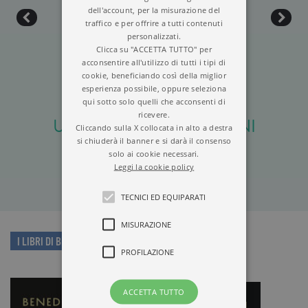
dell'account, per la misurazione del
traffico e per offrire a tutti contenuti
personalizzati.
Clicca su "ACCETTA TUTTO" per
acconsentire all'utilizzo di tutti i tipi di
cookie, beneficiando così della miglior
esperienza possibile, oppure seleziona
qui sotto solo quelli che acconsenti di
ricevere.
ULTIME CONVERSAZIONI
Cliccando sulla X collocata in alto a destra
si chiuderà il banner e si darà il consenso
solo ai cookie necessari.
Leggi la cookie policy
TECNICI ED EQUIPARATI
MISURAZIONE
I LIBRI DI BENEDETTO XVI
PROFILAZIONE
ACCETTA TUTTO