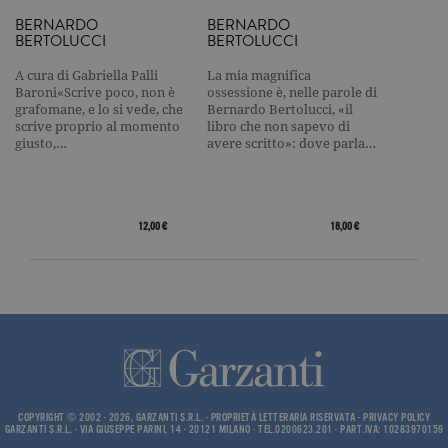
Nome
Dominio
Scadenza
Descrizione
BERNARDO
BERNARDO
BERTOLUCCI
BERTOLUCCI
_gid
.garzanti.it
1 giorno
Questo coo
impostato 
Google
A cura di Gabriella Palli
La mia magnifica
Analytics.
Baroni«Scrive poco, non è
ossessione è, nelle parole di
Memorizza 
grafomane, e lo si vede, che
Bernardo Bertolucci, «il
aggiorna u
valore uni
scrive proprio al momento
libro che non sapevo di
per ogni pa
giusto,…
avere scritto»: dove parla…
visitata e v
utilizzato p
contare e t
traccia dell
visualizzazi
pagina.
12,00 €
18,00 €
_gat
.garzanti.it
1 minuto
Questo nom
cookie è
associato a
Google
Universal
Analytics,
secondo la
documenta
viene utiliz
per limitare
frequenza d
richieste,
COPYRIGHT © 2002 - 2026, GARZANTI S.R.L. - PROPRIETÀ LETTERARIA RISERVATA -
PRIVACY POLICY
limitando l
GARZANTI S.R.L. - VIA GIUSEPPE PARINI, 14 - 20121 MILANO - TEL.0200623.201 - PART.IVA: 10283970159
raccolta di 
su siti ad al