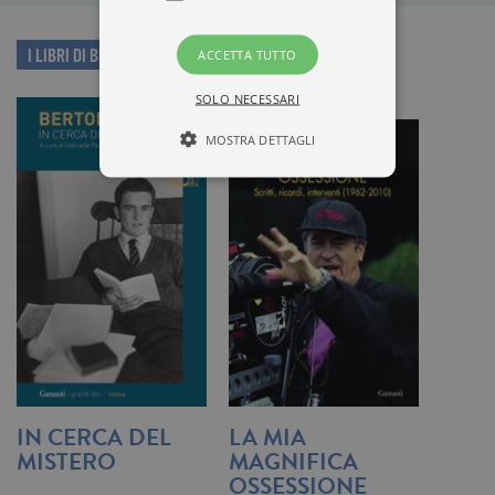
I LIBRI DI BERNARDO BERTOLUCCI
ACCETTA TUTTO
SOLO NECESSARI
MOSTRA DETTAGLI
Tecnici ed equiparati
Misurazione
Profilazione
I cookie tecnici sono strettamente
necessari, consentono la funzionalità
del sito Web principale come l'accesso
degli utenti e la gestione dell'account. Il
sito Web non può essere utilizzato
correttamente senza i cookie
strettamente necessari. Col rispetto
delle condizioni previste dal Garante, i
IN CERCA DEL
LA MIA
cookie analitici sono equiparati ai
MISTERO
MAGNIFICA
tecnici e dunque non necessitano del
consenso.
OSSESSIONE