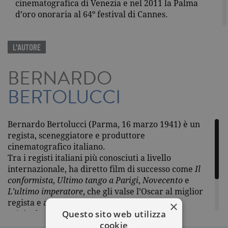
cinematografica di Venezia e nel 2011 la Palma
d’oro onoraria al 64º festival di Cannes.
L'AUTORE
BERNARDO
BERTOLUCCI
Bernardo Bertolucci (Parma, 16 marzo 1941) è un
regista, sceneggiatore e produttore
cinematografico italiano.
Tra i registi italiani più conosciuti a livello
internazionale, ha diretto film di successo come
Il
conformista
,
Ultimo tango a Parigi
,
Novecento
e
L’ultimo imperatore
, che gli valse l’Oscar al miglior
regista e alla migliore sceneggiatura non
×
Questo sito web utilizza
originale. Nel 2007 gli fu conferito il Leone d’oro
cookie
alla carriera alla 64ª Mostra internazionale d’arte