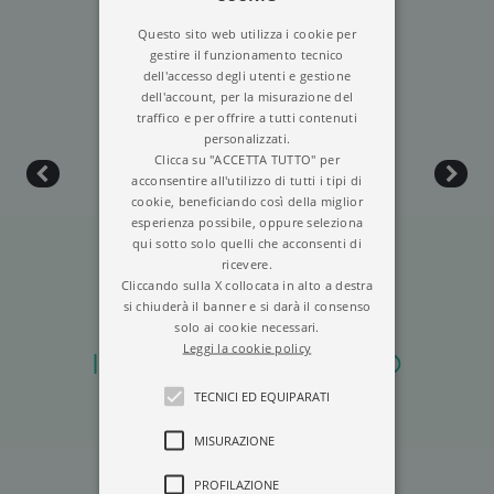
cinematografica di Venezia e nel 2011 la Palma
Questo sito web utilizza i cookie per
d’oro onoraria al 64º festival di Cannes.
gestire il funzionamento tecnico
dell'accesso degli utenti e gestione
dell'account, per la misurazione del
traffico e per offrire a tutti contenuti
personalizzati.
Clicca su "ACCETTA TUTTO" per
acconsentire all'utilizzo di tutti i tipi di
cookie, beneficiando così della miglior
esperienza possibile, oppure seleziona
qui sotto solo quelli che acconsenti di
ricevere.
Cliccando sulla X collocata in alto a destra
si chiuderà il banner e si darà il consenso
solo ai cookie necessari.
Leggi la cookie policy
IN CERCA DEL MISTERO
TECNICI ED EQUIPARATI
MISURAZIONE
PROFILAZIONE