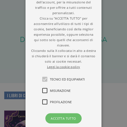
dell'account, per la misurazione del
traffico e per offrire a tutti contenuti
personalizzati.
Clicca su "ACCETTA TUTTO" per
acconsentire all'utilizzo di tutti i tipi di
cookie, beneficiando così della miglior
esperienza possibile, oppure seleziona
DUE AMICHE E UNA CASA
qui sotto solo quelli che acconsenti di
ricevere.
STREGATA
Cliccando sulla X collocata in alto a destra
si chiuderà il banner e si darà il consenso
solo ai cookie necessari.
Leggi la cookie policy
TECNICI ED EQUIPARATI
MISURAZIONE
I LIBRI DI CARRIE HOPE FLETCHER
PROFILAZIONE
ACCETTA TUTTO