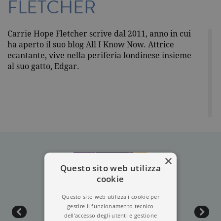
FLETCHER
Carrie Hope Fletcher scrive dal 2011, anno in cui
ha aperto il suo blog All I Know Now. Attrice
ecantante, vive nella periferia londinese insieme
al suo gatto, Edgar.
×
Questo sito web utilizza
cookie
Questo sito web utilizza i cookie per
gestire il funzionamento tecnico
dell'accesso degli utenti e gestione