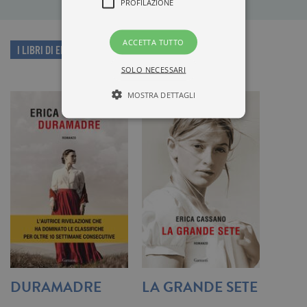
PROFILAZIONE
ACCETTA TUTTO
I LIBRI DI ERICA CASSANO
SOLO NECESSARI
MOSTRA DETTAGLI
Tecnici ed equiparati
Misurazione
Profilazione
I cookie tecnici sono strettamente
necessari, consentono la funzionalità
del sito Web principale come l'accesso
degli utenti e la gestione dell'account. Il
sito Web non può essere utilizzato
correttamente senza i cookie
strettamente necessari. Col rispetto
delle condizioni previste dal Garante, i
cookie analitici sono equiparati ai
DURAMADRE
LA GRANDE SETE
tecnici e dunque non necessitano del
consenso.