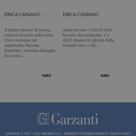
Nome
Dominio
Scadenza
Descrizione
ERICA CASSANO
ERICA CASSANO
_gid
.garzanti.it
1 giorno
Questo coo
impostato 
Google
Analytics.
Il primo giorno di scuola,
Anna ha sete. Tutta la città
Memorizza 
Celeste entra in aula e non
ha sete, da settimane. C'è
aggiorna u
trova nessuno ad
chi li chiamerà i giorni della
valore uni
aspettarla. Nessun
Grande Sete, e chi…
per ogni pa
visitata e v
bambino. Nessuna famiglia
utilizzato p
ha avuto…
contare e t
traccia dell
visualizzazi
pagina.
19,00 €
18,00 €
_gat
.garzanti.it
1 minuto
Questo nom
cookie è
associato a
Google
Universal
Analytics,
secondo la
documenta
viene utiliz
per limitare
frequenza d
richieste,
limitando l
COPYRIGHT © 2002 - 2026, GARZANTI S.R.L. - PROPRIETÀ LETTERARIA RISERVATA -
PRIVACY POLICY
raccolta di 