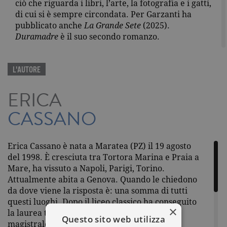
ciò che riguarda i libri, l’arte, la fotografia e i gatti,
di cui si è sempre circondata. Per Garzanti ha
pubblicato anche
La Grande Sete
(2025).
Duramadre
è il suo secondo romanzo.
L'AUTORE
ERICA
CASSANO
Erica Cassano è nata a Maratea (PZ) il 19 agosto
del 1998. È cresciuta tra Tortora Marina e Praia a
Mare, ha vissuto a Napoli, Parigi, Torino.
Attualmente abita a Genova. Quando le chiedono
da dove viene la risposta è: una somma di tutti
questi luoghi. Dopo il liceo classico ha conseguito
×
la laurea triennale in Lettere Moderne e la
Questo sito web utilizza
magistrale in Filologia Moderna presso