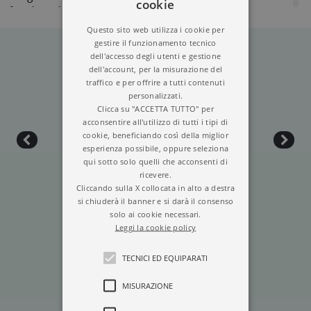
cookie
l’Università Federico II di Napoli. Ha frequentato
un master in scrittura e narrazione a Torino. Ama
Questo sito web utilizza i cookie per
ciò che riguarda i libri, l’arte, la fotografia e i gatti,
gestire il funzionamento tecnico
dell'accesso degli utenti e gestione
di cui si è sempre circondata. Per Garzanti ha
dell'account, per la misurazione del
pubblicato anche
La Grande Sete
(2025).
traffico e per offrire a tutti contenuti
Duramadre
è il suo secondo romanzo.
personalizzati.
Clicca su "ACCETTA TUTTO" per
acconsentire all'utilizzo di tutti i tipi di
cookie, beneficiando così della miglior
esperienza possibile, oppure seleziona
qui sotto solo quelli che acconsenti di
ricevere.
Cliccando sulla X collocata in alto a destra
si chiuderà il banner e si darà il consenso
solo ai cookie necessari.
Leggi la cookie policy
DURAMADRE
TECNICI ED EQUIPARATI
MISURAZIONE