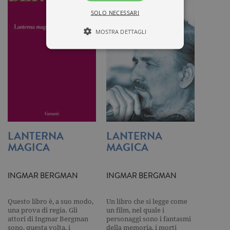
SOLO NECESSARI
MOSTRA DETTAGLI
Tecnici ed equiparati
Misurazione
Profilazione
I cookie tecnici sono strettamente
necessari, consentono la funzionalità
del sito Web principale come l'accesso
degli utenti e la gestione dell'account. Il
LANTERNA
LANTERNA
sito Web non può essere utilizzato
MAGICA
MAGICA
correttamente senza i cookie
strettamente necessari. Col rispetto
delle condizioni previste dal Garante, i
cookie analitici sono equiparati ai
INGMAR BERGMAN
INGMAR BERGMAN
tecnici e dunque non necessitano del
consenso.
Questo libro è, a suo modo,
Un libro che si legge come
Nome
Dominio
Scadenza
Descrizione
una prova di regia. Gli
un film, nel quale i
_gid
.garzanti.it
1 giorno
Questo coo
attori di Ingmar Bergman
personaggi sono i fantasmi
impostato 
sono, questa volta, i
della memoria, i morti