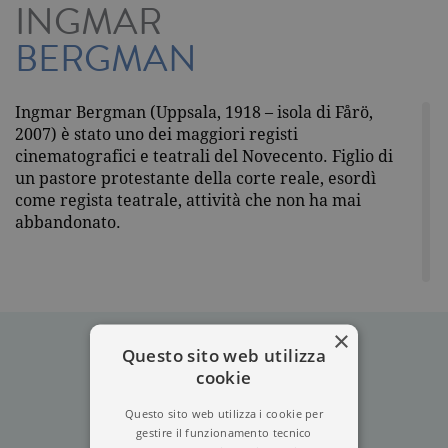
INGMAR
BERGMAN
Ingmar Bergman (Uppsala, 1918 – isola di Fårö,
2007) è stato uno dei maggiori registi
cinematografici e teatrali del Novecento. Figlio di
un pastore protestante della corte reale, esordì
come regista teatrale, attività che non ha mai
abbandonato.
×
Questo sito web utilizza
cookie
Questo sito web utilizza i cookie per
gestire il funzionamento tecnico