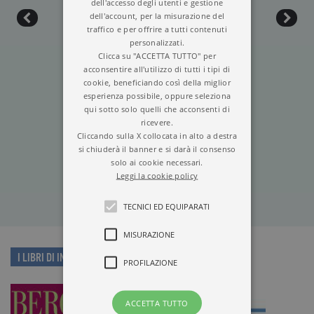
dell'accesso degli utenti e gestione
dell'account, per la misurazione del
traffico e per offrire a tutti contenuti
personalizzati.
Clicca su "ACCETTA TUTTO" per
acconsentire all'utilizzo di tutti i tipi di
cookie, beneficiando così della miglior
esperienza possibile, oppure seleziona
qui sotto solo quelli che acconsenti di
ricevere.
LANTERNA MAGICA
Cliccando sulla X collocata in alto a destra
si chiuderà il banner e si darà il consenso
solo ai cookie necessari.
Leggi la cookie policy
TECNICI ED EQUIPARATI
MISURAZIONE
I LIBRI DI INGMAR BERGMAN
PROFILAZIONE
ACCETTA TUTTO