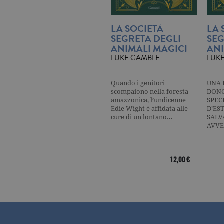
_gat
.ga
LA SOCIETÀ
LA 
SEGRETA DEGLI
SEG
ANIMALI MAGICI
ANI
current_url
.ga
LUKE GAMBLE
LUK
_gat_UA-16356920-1
.ga
Quando i genitori
UNA 
scompaiono nella foresta
DONO
_ga
.ga
amazzonica, l’undicenne
SPECI
Edie Wight è affidata alle
D’ES
cure di un lontano…
SALV
AVVE
YETI
CookieScriptConsent
.ga
12,00 €
Nome
Dominio
Nome
Dominio
datr
.facebook.com