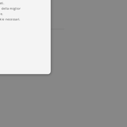
ti.
 della miglior
re.
kie necessari.
 utenti e la gestione
delle condizioni previste dal
ggiorna un valore univoco
accia delle visualizzazioni