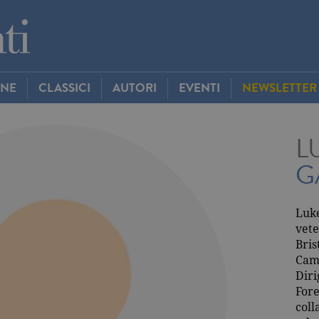
INE
CLASSICI
AUTORI
EVENTI
NEWSLETTER
L
G
Luke
vete
Bris
Cam
Diri
Fore
coll