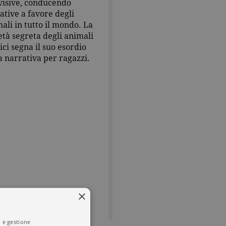
visive, conducendo
iative a favore degli
ali in tutto il mondo. La
età segreta degli animali
ci segna il suo esordio
a narrativa per ragazzi.
×
i e gestione