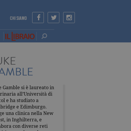
CHI SIAMO
UKE
AMBLE
 Gamble si è laureato in
rinaria all’Università di
tol e ha studiato a
bridge e Edimburgo.
ge una clinica nella New
st, in Inghilterra, e
abora con diverse reti