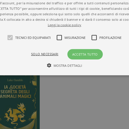
GRETA DEGLI ANIMALI MAGICI
ll'account, per la misurazione del traffico e per offrire a tutti contenuti personalizza
CETTA TUTTO" per acconsentire all'utilizzo di tutti i tipi di cookie, beneficiando così
perienza possibile, oppure seleziona qui sotto solo quelli che acconsenti di riceve
la X collocata in alto a destra si chiuderà il banner e si darà il consenso solo ai coo
Leggi la cookie policy
TECNICI ED EQUIPARATI
MISURAZIONE
PROFILAZIONE
SOLO NECESSARI
ACCETTA TUTTO
MOSTRA DETTAGLI
Tecnici ed equiparati
Misurazione
Profilazione
mente necessari, consentono la funzionalità del sito Web principale come l'accesso degli
 può essere utilizzato correttamente senza i cookie strettamente necessari. Col rispetto 
sono equiparati ai tecnici e dunque non necessitano del consenso.
minio
Scadenza
Descrizione
rzanti.it
1 giorno
Questo cookie è impostato da Google Analytics. Memorizza e a
per ogni pagina visitata e viene utilizzato per contare e tenere tr