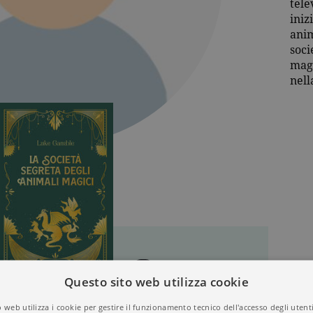
tele
iniz
anim
soci
magi
nell
Questo sito web utilizza cookie
 web utilizza i cookie per gestire il funzionamento tecnico dell'accesso degli utent