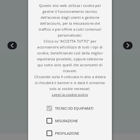
Foto © Jerry Bauer
Questo sito web utilizza i cookie per
gestire il funzionamento tecnico
dell'accesso degli utenti e gestione
dell'account, per la misurazione del
traffico e per offrire a tutti contenuti
personalizzati.
Clicca su "ACCETTA TUTTO" per
acconsentire all'utilizzo di tutti i tipi di
cookie, beneficiando così della miglior
esperienza possibile, oppure seleziona
qui sotto solo quelli che acconsenti di
ricevere.
Cliccando sulla X collocata in alto a destra
si chiuderà il banner e si darà il consenso
solo ai cookie necessari.
L’AMICA SFUGGENTE
Leggi la cookie policy
TECNICI ED EQUIPARATI
MISURAZIONE
PROFILAZIONE