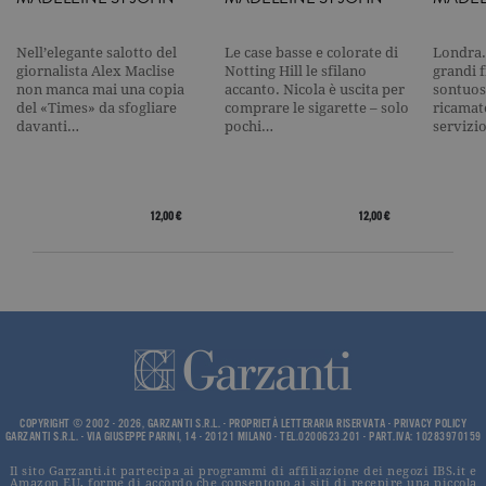
_gid
.garzanti.it
1 giorno
Questo coo
impostato 
Nell’elegante salotto del
Le case basse e colorate di
Londra.
Google
giornalista Alex Maclise
Notting Hill le sfilano
grandi f
Analytics.
Memorizza 
non manca mai una copia
accanto. Nicola è uscita per
sontuosi
aggiorna u
del «Times» da sfogliare
comprare le sigarette – solo
ricamat
valore uni
davanti…
pochi…
servizi
per ogni pa
visitata e v
utilizzato p
contare e t
traccia dell
visualizzazi
12,00 €
12,00 €
pagina.
_gat
.garzanti.it
1 minuto
Questo nom
cookie è
associato a
Google
Universal
Analytics,
secondo la
documenta
viene utiliz
per limitare
frequenza d
richieste,
COPYRIGHT © 2002 - 2026, GARZANTI S.R.L. - PROPRIETÀ LETTERARIA RISERVATA -
PRIVACY POLICY
GARZANTI S.R.L. - VIA GIUSEPPE PARINI, 14 - 20121 MILANO - TEL.0200623.201 - PART.IVA: 10283970159
limitando l
raccolta di 
su siti ad al
Il sito Garzanti.it partecipa ai programmi di affiliazione dei negozi IBS.it e
Amazon EU, forme di accordo che consentono ai siti di recepire una piccola
traffico.