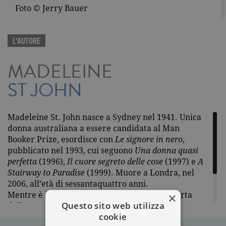
Foto © Jerry Bauer
L'AUTORE
MADELEINE
ST JOHN
Madeleine St. John nasce a Sydney nel 1941. Unica
donna australiana a essere candidata al Man
Booker Prize, esordisce con
Le signore in nero
,
pubblicato nel 1993, cui seguono
Una donna quasi
perfetta
(1996),
Il cuore segreto delle cose
(1997) e
A
Stairway to Paradise
(1999). Muore a Londra, nel
2006, all’età di sessantaquattro anni.
×
Mentre è in corso in tutto il mondo la riscoperta
Questo sito web utilizza
delle sua opera, Garzanti pubblica per la prima
cookie
volta in Italia i suoi romanzi.