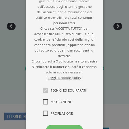
gestire il funzionamento tecnico
dell'accesso degli utenti e gestione
dell'account, per la misurazione del
traffico e per offrire a tutti contenuti
personalizzati.
Clicca su "ACCETTA TUTTO" per
acconsentire all'utilizzo di tutti i tipi di
cookie, beneficiando così della miglior
esperienza possibile, oppure seleziona
qui sotto solo quelli che acconsenti di
ricevere.
Cliccando sulla X collocata in alto a destra
MEMORIE DI UN PAZZO
si chiuderà il banner e si darà il consenso
solo ai cookie necessari.
Leggi la cookie policy
TECNICI ED EQUIPARATI
MISURAZIONE
PROFILAZIONE
I LIBRI DI NIKOLAJ VASIL'EVIČ GOGOL'