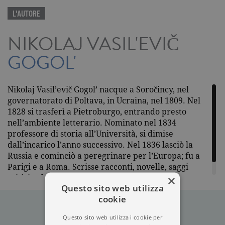
L'AUTORE
NIKOLAJ VASIL'EVIČ
GOGOL'
Nikolaj Vasil’evič Gogol’ nacque a Soročincy, nel
governatorato di Poltava, in Ucraina, nel 1809. Nel
1828 si trasferì a Pietroburgo, entrando presto
nell’ambiente letterario. Nominato nel 1834
professore di storia all’Università, si dimise
dall’incarico l’anno successivo. Nel 1836 lasciò la
Russia e cominciò a peregrinare per l’Europa; fu a
Parigi e a Roma. Scrisse racconti, novelle, saggi
×
critici e drammi teatrali. Morì a Mosca nel 1852.
Questo sito web utilizza
cookie
Questo sito web utilizza i cookie per