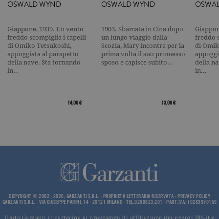
Nome
Dominio
Scadenza
Descrizione
OSWALD WYND
OSWALD WYND
OSWA
_gid
.garzanti.it
1 giorno
Questo coo
impostato 
Giappone, 1939. Un vento
1903. Sbarcata in Cina dopo
Giappon
Google
Analytics.
freddo scompiglia i capelli
un lungo viaggio dalla
freddo s
Memorizza 
di Omiko Tetsukoshi,
Scozia, Mary incontra per la
di Omik
aggiorna u
appoggiata al parapetto
prima volta il suo promesso
appoggi
valore uni
della nave. Sta tornando
sposo e capisce subito…
della n
per ogni pa
visitata e v
in…
in…
utilizzato p
contare e t
traccia dell
visualizzazi
14,00 €
13,00 €
pagina.
_gat
.garzanti.it
1 minuto
Questo nom
cookie è
associato a
Google
Universal
Analytics,
secondo la
documenta
viene utiliz
per limitare
frequenza d
richieste,
COPYRIGHT © 2002 - 2026, GARZANTI S.R.L. - PROPRIETÀ LETTERARIA RISERVATA -
PRIVACY POLICY
limitando l
GARZANTI S.R.L. - VIA GIUSEPPE PARINI, 14 - 20121 MILANO - TEL.0200623.201 - PART.IVA: 10283970159
raccolta di 
su siti ad al
Il sito Garzanti.it partecipa ai programmi di affiliazione dei negozi IBS.it e