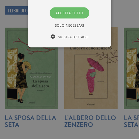
I LIBRI DI OSWALD WYND
ACCETTA TUTTO
SOLO NECESSARI
MOSTRA DETTAGLI
Tecnici ed equiparati
Misurazione
Profilazione
I cookie tecnici sono strettamente
necessari, consentono la funzionalità
del sito Web principale come l'accesso
degli utenti e la gestione dell'account. Il
sito Web non può essere utilizzato
correttamente senza i cookie
strettamente necessari. Col rispetto
delle condizioni previste dal Garante, i
LA SPOSA DELLA
L’ALBERO DELLO
LA S
cookie analitici sono equiparati ai
SETA
ZENZERO
SETA
tecnici e dunque non necessitano del
consenso.