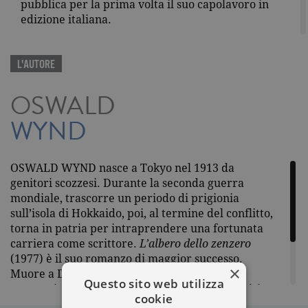
pubblica per la prima volta il suo capolavoro in
edizione italiana.
L'AUTORE
OSWALD
WYND
OSWALD WYND nasce a Tokyo nel 1913 da
genitori scozzesi. Durante la seconda guerra
mondiale, trascorre un periodo di prigionia
sull’isola di Hokkaido, poi, al termine del conflitto,
torna in patria per intraprendere una fortunata
carriera come scrittore.
L’albero dello zenzero
(1977) è il suo romanzo di maggior successo.
×
Muore a Dundee, Scozia, nel 1998, all’età di
Questo sito web utilizza
ottantacinque anni. Mentre in tutto il mondo è in
cookie
corso la riscoperta della sua opera, Garzanti