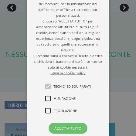
dell'account, per la misurazione del
traffico e per offrire a tutti contenuti
personalizzati.
Clicca su "ACCETTA TUTTO" per
acconsentire all'utilizzo di tutti i tipi di
cookie, beneficiando così della miglior
esperienza possibile, oppure seleziona
qui sotto solo quelli che acconsenti di
ricevere.
NESSUNA NUVOLA ALL’ORIZZONTE
Cliccando sulla X collocata in alto a destra
si chiuderà il banner e si darà il consenso
solo ai cookie necessari.
Leggi la cookie policy
TECNICI ED EQUIPARATI
MISURAZIONE
I LIBRI DI RACHEL LYNN SOLOMON
PROFILAZIONE
ACCETTA TUTTO