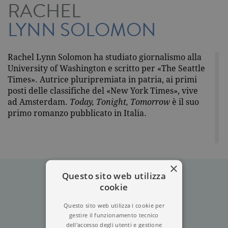
RACHEL
LYNN SOLOMON
Rachel Lynn Solomon ha studiato giornalismo alla
University of Washington e scritto per «The Seattle
Times». Autrice pluripremiata in patria, ai primi
posti delle classifiche del «New York Times», vive
ad Amsterdam.
Today, Tonight, Tomorrow
è il suo
primo romanzo pubblicato in Italia.
×
Questo sito web utilizza
cookie
Questo sito web utilizza i cookie per
gestire il funzionamento tecnico
dell'accesso degli utenti e gestione