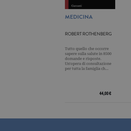
_gat
.ga
MEDICINA
current_url
.ga
ROBERT ROTHENBERG
_gat_UA-16356920-1
.ga
Tutto quello che occorre
sapere sulla salute in 8500
_ga
.ga
domande e risposte.
Un'opera di consultazione
per tutta la famiglia ch…
CookieScriptConsent
.ga
44,00 €
Nome
Dominio
Nome
Dominio
datr
.facebook.com