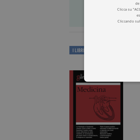
de
Clicca su "AC
es
Cliccando sul
I LIBRI DI ROBERT ROTHENBERG
I cookie tecnici sono stretta
dell'account. Il sito Web non
Garante, i cookie analitici 
Nome
Do
_gid
.ga