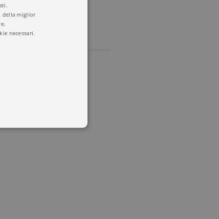
ti.
 della miglior
re.
kie necessari.
 utenti e la gestione
delle condizioni previste dal
ggiorna un valore univoco
accia delle visualizzazioni