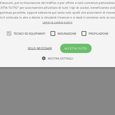
MEDICINA
ll'account, per la misurazione del traffico e per offrire a tutti contenuti personalizza
CETTA TUTTO" per acconsentire all'utilizzo di tutti i tipi di cookie, beneficiando così
perienza possibile, oppure seleziona qui sotto solo quelli che acconsenti di riceve
la X collocata in alto a destra si chiuderà il banner e si darà il consenso solo ai coo
Leggi la cookie policy
TECNICI ED EQUIPARATI
MISURAZIONE
PROFILAZIONE
SOLO NECESSARI
ACCETTA TUTTO
MOSTRA DETTAGLI
Tecnici ed equiparati
Misurazione
Profilazione
mente necessari, consentono la funzionalità del sito Web principale come l'accesso degli
 può essere utilizzato correttamente senza i cookie strettamente necessari. Col rispetto 
sono equiparati ai tecnici e dunque non necessitano del consenso.
minio
Scadenza
Descrizione
rzanti.it
1 giorno
Questo cookie è impostato da Google Analytics. Memorizza e a
per ogni pagina visitata e viene utilizzato per contare e tenere tr