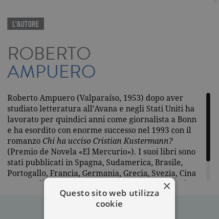
L'AUTORE
ROBERTO
AMPUERO
Roberto Ampuero (Valparaíso, 1953) dopo aver
studiato letteratura all’Avana e negli Stati Uniti ha
lavorato per quindici anni come giornalista a Bonn
e ha esordito con enorme successo nel 1993 con il
romanzo
Chi ha ucciso Cristian Kustermann?
(Premio de Novela «El Mercurio»). I suoi libri sono
stati pubblicati in Spagna, Sudamerica, Brasile,
Portogallo, Francia, Germania, Grecia, Svezia, Cina
×
e sono editi in Italia da Garzanti. Attualmente vive
Questo sito web utilizza
negli Stati Uniti.
cookie