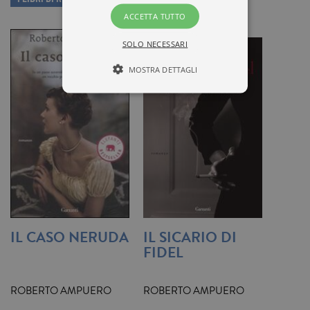
ACCETTA TUTTO
SOLO NECESSARI
MOSTRA DETTAGLI
Tecnici ed equiparati
Misurazione
Profilazione
I cookie tecnici sono strettamente
necessari, consentono la funzionalità
del sito Web principale come l'accesso
degli utenti e la gestione dell'account. Il
sito Web non può essere utilizzato
correttamente senza i cookie
IL CASO NERUDA
IL SICARIO DI
strettamente necessari. Col rispetto
delle condizioni previste dal Garante, i
FIDEL
cookie analitici sono equiparati ai
tecnici e dunque non necessitano del
consenso.
ROBERTO AMPUERO
ROBERTO AMPUERO
Nome
Dominio
Scadenza
Descrizione