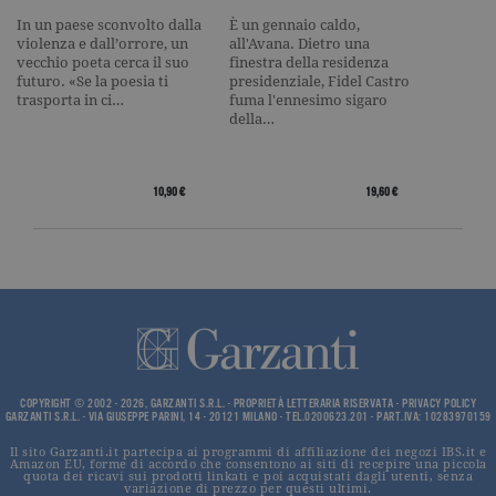
_gid
.garzanti.it
1 giorno
Questo coo
In un paese sconvolto dalla
È un gennaio caldo,
impostato 
violenza e dall’orrore, un
all'Avana. Dietro una
Google
Analytics.
vecchio poeta cerca il suo
finestra della residenza
Memorizza 
futuro. «Se la poesia ti
presidenziale, Fidel Castro
aggiorna u
trasporta in ci…
fuma l'ennesimo sigaro
valore uni
della…
per ogni pa
visitata e v
utilizzato p
contare e t
traccia dell
10,90 €
19,60 €
visualizzazi
pagina.
_gat
.garzanti.it
1 minuto
Questo nom
cookie è
associato a
Google
Universal
Analytics,
secondo la
documenta
viene utiliz
per limitare
frequenza d
COPYRIGHT © 2002 - 2026, GARZANTI S.R.L. - PROPRIETÀ LETTERARIA RISERVATA -
PRIVACY POLICY
GARZANTI S.R.L. - VIA GIUSEPPE PARINI, 14 - 20121 MILANO - TEL.0200623.201 - PART.IVA: 10283970159
richieste,
limitando l
raccolta di 
Il sito Garzanti.it partecipa ai programmi di affiliazione dei negozi IBS.it e
su siti ad al
Amazon EU, forme di accordo che consentono ai siti di recepire una piccola
quota dei ricavi sui prodotti linkati e poi acquistati dagli utenti, senza
traffico.
variazione di prezzo per questi ultimi.