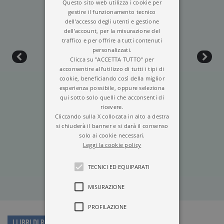
Questo sito web utilizza i cookie per
gestire il funzionamento tecnico
dell'accesso degli utenti e gestione
dell'account, per la misurazione del
traffico e per offrire a tutti contenuti
personalizzati.
Clicca su "ACCETTA TUTTO" per
acconsentire all'utilizzo di tutti i tipi di
cookie, beneficiando così della miglior
esperienza possibile, oppure seleziona
qui sotto solo quelli che acconsenti di
ricevere.
Cliccando sulla X collocata in alto a destra
si chiuderà il banner e si darà il consenso
IL CASO NERUDA
solo ai cookie necessari.
Leggi la cookie policy
TECNICI ED EQUIPARATI
MISURAZIONE
PROFILAZIONE
I LIBRI DI ROBERTO AMPUERO