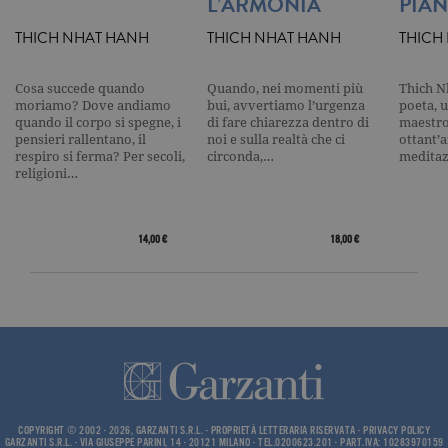
L’ARMONIA
PIAN
Nome
Dominio
Scadenza
Descrizione
THICH NHAT HANH
THICH NHAT HANH
THICH
_gid
.garzanti.it
1 giorno
Questo coo
impostato 
Google
Analytics.
Cosa succede quando
Quando, nei momenti più
Thich N
Memorizza 
moriamo? Dove andiamo
bui, avvertiamo l’urgenza
poeta, 
aggiorna u
quando il corpo si spegne, i
di fare chiarezza dentro di
maestro
valore uni
pensieri rallentano, il
noi e sulla realtà che ci
ottant’a
per ogni pa
respiro si ferma? Per secoli,
circonda,…
meditaz
visitata e v
utilizzato p
religioni…
contare e t
traccia dell
visualizzazi
pagina.
14,00 €
18,00 €
_gat
.garzanti.it
1 minuto
Questo nom
cookie è
associato a
Google
Universal
Analytics,
secondo la
documenta
viene utiliz
per limitare
frequenza d
richieste,
limitando l
COPYRIGHT © 2002 - 2026, GARZANTI S.R.L. - PROPRIETÀ LETTERARIA RISERVATA -
PRIVACY POLICY
raccolta di 
GARZANTI S.R.L. - VIA GIUSEPPE PARINI, 14 - 20121 MILANO - TEL.0200623.201 - PART.IVA: 10283970159