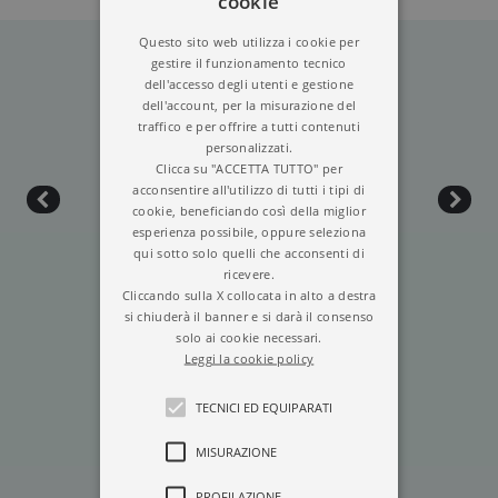
cookie
dono
(2017),
Buddha vivente, Cristo
vivente
(2018),
Questo sito web utilizza i cookie per
La mia casa è il mondo
(2020) e
Lo
gestire il funzionamento tecnico
zen e l’arte di salvare il pianeta
(2022),
I sette passi
dell'accesso degli utenti e gestione
verso l’armonia
(2023).
dell'account, per la misurazione del
traffico e per offrire a tutti contenuti
personalizzati.
Clicca su "ACCETTA TUTTO" per
acconsentire all'utilizzo di tutti i tipi di
cookie, beneficiando così della miglior
esperienza possibile, oppure seleziona
qui sotto solo quelli che acconsenti di
ricevere.
Cliccando sulla X collocata in alto a destra
si chiuderà il banner e si darà il consenso
solo ai cookie necessari.
Leggi la cookie policy
REINCARNAZIONI
TECNICI ED EQUIPARATI
MISURAZIONE
PROFILAZIONE