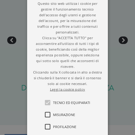
Questo sito web utilizza i cookie per
gestire il funzionamento tecnico
dell'accesso degli utenti e gestione
dell'account, per la misurazione del
traffico e per offrire a tutti contenuti
personalizzati.
Clicca su "ACCETTA TUTTO" per
acconsentire all'utilizzo di tutti i tipi di
cookie, beneficiando così della miglior
esperienza possibile, oppure seleziona
qui sotto solo quelli che acconsenti di
ricevere.
Cliccando sulla X collocata in alto a destra
si chiuderà il banner e si darà il consenso
solo ai cookie necessari.
DESTINAZIONE SPERANZA
Leggi la cookie policy
TECNICI ED EQUIPARATI
MISURAZIONE
PROFILAZIONE