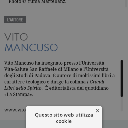
Photo © Yuma Martellanz.
L'AUTORE
VITO
MANCUSO
Vito Mancuso ha insegnato presso l’Università
Vita-Salute San Raffaele di Milano e l’Università
degli Studi di Padova. È autore di moltissimi libri a
carattere teologico e dirige la collana
I Grandi
Libri dello Spirito
. È editorialista del quotidiano
«La Stampa».
×
www.vitomancuso.it
Questo sito web utilizza
Twitter @vitomancuso
cookie
Photo © Yuma Martellanz.