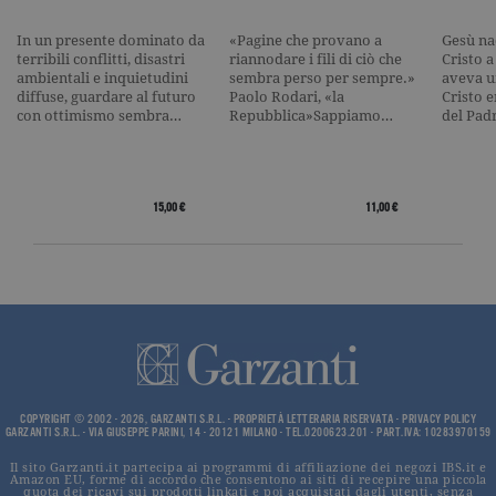
_gid
.garzanti.it
1 giorno
Questo coo
impostato 
In un presente dominato da
«Pagine che provano a
Gesù na
Google
terribili conflitti, disastri
riannodare i fili di ciò che
Cristo 
Analytics.
ambientali e inquietudini
sembra perso per sempre.»
aveva u
Memorizza 
diffuse, guardare al futuro
Paolo Rodari, «la
Cristo e
aggiorna u
valore uni
con ottimismo sembra…
Repubblica»Sappiamo…
del Pad
per ogni pa
visitata e v
utilizzato p
contare e t
traccia dell
visualizzazi
15,00 €
11,00 €
pagina.
_gat
.garzanti.it
1 minuto
Questo nom
cookie è
associato a
Google
Universal
Analytics,
secondo la
documenta
viene utiliz
per limitare
frequenza d
COPYRIGHT © 2002 - 2026, GARZANTI S.R.L. - PROPRIETÀ LETTERARIA RISERVATA -
PRIVACY POLICY
richieste,
GARZANTI S.R.L. - VIA GIUSEPPE PARINI, 14 - 20121 MILANO - TEL.0200623.201 - PART.IVA: 10283970159
limitando l
raccolta di 
Il sito Garzanti.it partecipa ai programmi di affiliazione dei negozi IBS.it e
su siti ad al
Amazon EU, forme di accordo che consentono ai siti di recepire una piccola
traffico.
quota dei ricavi sui prodotti linkati e poi acquistati dagli utenti, senza