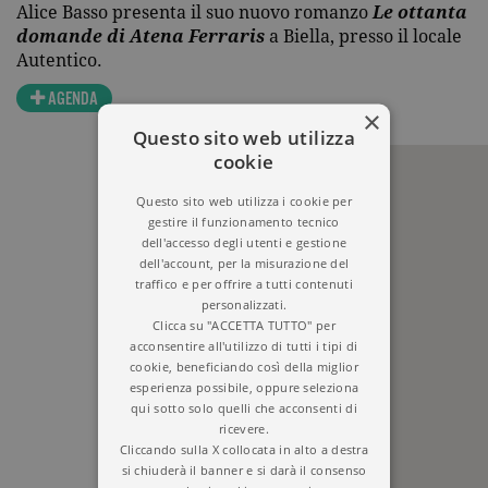
Alice Basso presenta il suo nuovo romanzo
Le ottanta
domande di Atena Ferraris
a Biella, presso il locale
Autentico.
AGENDA
×
Questo sito web utilizza
cookie
Questo sito web utilizza i cookie per
gestire il funzionamento tecnico
dell'accesso degli utenti e gestione
dell'account, per la misurazione del
traffico e per offrire a tutti contenuti
personalizzati.
Clicca su "ACCETTA TUTTO" per
acconsentire all'utilizzo di tutti i tipi di
cookie, beneficiando così della miglior
esperienza possibile, oppure seleziona
qui sotto solo quelli che acconsenti di
ricevere.
Cliccando sulla X collocata in alto a destra
si chiuderà il banner e si darà il consenso