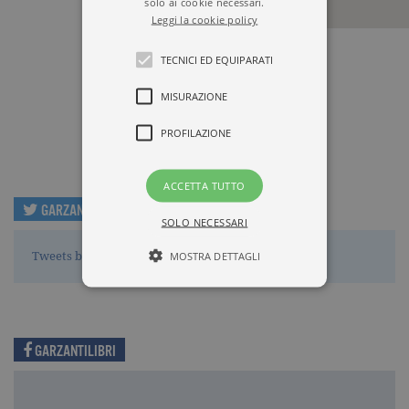
solo ai cookie necessari.
Leggi la cookie policy
AUTENTICO
TECNICI ED EQUIPARATI
Via Tripoli 17
MISURAZIONE
13900 Biella (BI)
PROFILAZIONE
ACCETTA TUTTO
GARZANTILIBRI
SOLO NECESSARI
MOSTRA DETTAGLI
Tweets by GarzantiLibri
Tecnici ed equiparati
GARZANTILIBRI
Misurazione
Profilazione
I cookie tecnici sono strettamente
necessari, consentono la funzionalità