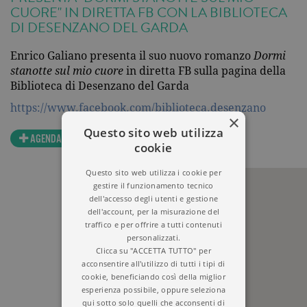
CUORE" IN DIRETTA FB CON LA BIBLIOTECA
DI DESENZANO DEL GARDA
Enrico Galiano presenta il suo nuovo romanzo
Dormi
stanotte sul mio cuore
in diretta FB sulla pagina della
Biblioteca di Desenzano del Garda
https://www.facebook.com/biblioteca.desenzano
×
Questo sito web utilizza
AGENDA
cookie
Questo sito web utilizza i cookie per
gestire il funzionamento tecnico
dell'accesso degli utenti e gestione
dell'account, per la misurazione del
traffico e per offrire a tutti contenuti
personalizzati.
Clicca su "ACCETTA TUTTO" per
acconsentire all'utilizzo di tutti i tipi di
cookie, beneficiando così della miglior
esperienza possibile, oppure seleziona
qui sotto solo quelli che acconsenti di