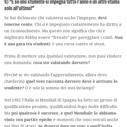
6) “E se uno studente si impegna tutto l’anno e un altro studia
solo all’ultimo?”
Se hai dichiarato che valuterai anche l’impegno,
devi
tenerne conto
. Chi si è impegnato costantemente ha diritto a
un riconoscimento. Ma questo non significa che chi è
migliorato debba essere “frenato” per pareggiare i conti.
Non
è una gara tra studenti
: è una corsa contro sé stessi.
Prima di mettere una qualsiasi valutazione, non puoi eludere
una domanda:
cosa sto valutando davvero?
Perché se sto valutando l’apprendimento, allora devo
chiedermi:
quel voto racconta davvero dove è arrivato lo
studente?
O è solo la somma dei suoi inciampi?
Nel 1982 l’Italia ai Mondiali di Spagna ha fatto un girono di
qualificazione pessimo, qualificandosi dopo molte difficoltà.
Ma
poi qualcosa è successo, e quel Mondiale lo abbiamo
vinto con partite epiche
e momenti che sono entrati anche
nei libri di storia.
Se dovessi dare un voto a quell’Italia,