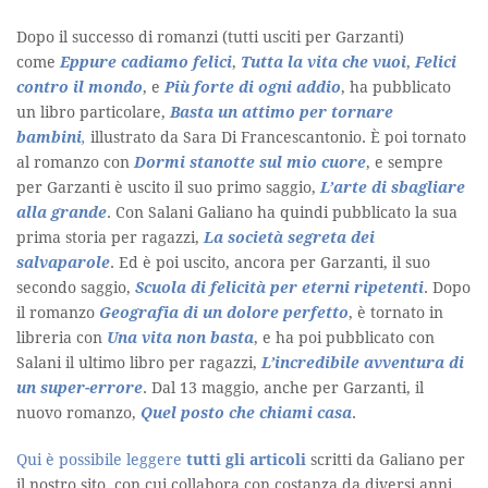
Dopo il successo di romanzi (tutti usciti per Garzanti)
come
Eppure cadiamo felici
,
Tutta la vita che vuoi
,
Felici
contro il mondo
, e
Più forte di ogni addio
, ha pubblicato
un libro particolare,
Basta un attimo per tornare
bambini
,
illustrato da Sara Di Francescantonio. È poi tornato
al romanzo con
Dormi stanotte sul mio cuore
, e sempre
per Garzanti è uscito il suo primo saggio,
L’arte di sbagliare
alla grande
. Con Salani Galiano ha quindi pubblicato la sua
prima storia per ragazzi,
La società segreta dei
salvaparole
. Ed è poi uscito, ancora per Garzanti, il suo
secondo saggio,
Scuola di felicità per eterni ripetenti
. Dopo
il romanzo
Geografia di un dolore perfetto
, è tornato in
libreria con
Una vita non basta
, e ha poi pubblicato con
Salani il ultimo libro per ragazzi,
L’incredibile avventura di
un super-errore
. Dal 13 maggio, anche per Garzanti, il
nuovo romanzo,
Quel posto che chiami casa
.
Qui è possibile leggere
tutti gli articoli
scritti da Galiano per
il nostro sito, con cui collabora con costanza da diversi anni