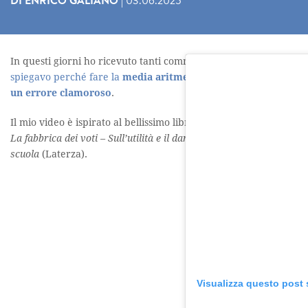
DI
ENRICO GALIANO
|
03.06.2025
In questi giorni ho ricevuto tanti commenti al
video in cui
spiegavo perché fare la
media aritmetica dei voti
è, spesso,
un errore clamoroso
.
Il mio video è ispirato al bellissimo libro di
Cristiano Corsini
,
La fabbrica dei voti – Sull’utilità e il danno della valutazione a
scuola
(Laterza).
Visualizza questo post