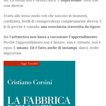
No. La media non è democratica. È
impersonale
. Sono due
cose diverse.
Tratta allo stesso modo voti che nascono in momenti,
condizioni, livelli di consapevolezza completamente diversi. E
lo fa perché è comoda:
una scorciatoia travestita da rigore
.
Ma
l’aritmetica non basta a raccontare l’apprendimento
.
Perché l’apprendimento non è lineare, non è costante, non è
equo. È
umano. Ed è fatto anche di inciampi
, slanci, svolte
improvvise.