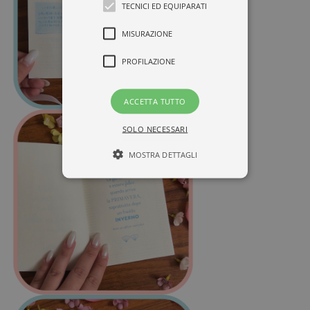
TECNICI ED EQUIPARATI
MISURAZIONE
PROFILAZIONE
ACCETTA TUTTO
SOLO NECESSARI
MOSTRA DETTAGLI
Tecnici ed equiparati
Misurazione
Profilazione
I cookie tecnici sono strettamente
necessari, consentono la funzionalità
del sito Web principale come l'accesso
degli utenti e la gestione dell'account. Il
sito Web non può essere utilizzato
correttamente senza i cookie