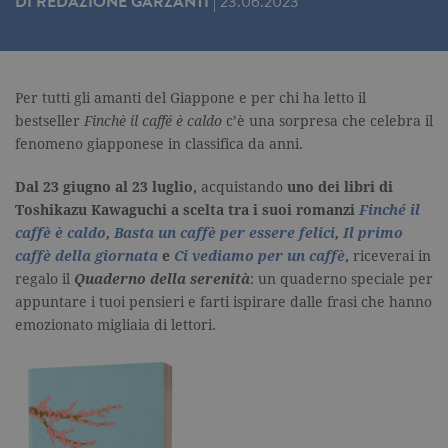
DI
REDAZIONE GARZANTI
|
23.06.2023
Per tutti gli amanti del Giappone e per chi ha letto il
bestseller
Finchè il caffé è caldo
c’è una sorpresa che celebra il
fenomeno giapponese in classifica da anni.
Dal 23 giugno al 23 luglio,
acquistando
uno dei libri di
Toshikazu Kawaguchi a scelta tra i suoi romanzi
Finché il
caffè è caldo
,
Basta un caffè per essere felici
,
Il primo
caffè della giornata
e
Ci vediamo per un caffè
,
riceverai in
regalo il
Quaderno della serenità
: un quaderno speciale per
appuntare i tuoi pensieri e farti ispirare dalle frasi che hanno
emozionato migliaia di lettori.