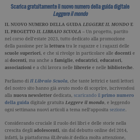
Google
Universal
Scarica gratuitamente il nuovo numero della guida digitale
Analytics,
Leggere il mondo
secondo la
documenta
viene utiliz
IL NUOVO NUMERO DELLA GUIDA
LEGGERE IL MONDO
E
per limitare
frequenza d
IL PROGETTO
IL LIBRAIO SCUOLA
–
Un progetto, partito
richieste,
nel corso dell’estate 2023, tutto dedicato alla promozione
limitando l
raccolta di 
della passione per la
lettura
tra le ragazze e i ragazzi delle
su siti ad al
traffico.
scuole superiori
, e che si rivolge in particolare alle
docenti
e
ai
docenti
, ma anche a
famiglie
,
educatrici
,
educatori
,
current_url
.garzanti.it
Sessione
Questo coo
viene utiliz
associazioni
e a chi lavora nelle
librerie
e nelle
biblioteche
.
per verifica
pagina corr
visualizzata
Parliamo di
Il Libraio Scuola
, che tante lettrici e tanti lettori
del nostro sito hanno già avuto modo di scoprire, iscrivendosi
_gat_UA-16356920-1
.garzanti.it
1 minuto
Si tratta di
cookie di t
alla
nuova newsletter
dedicata,
scaricando il
primo numero
pattern
impostato 
della guida
digitale gratuita
Leggere il mondo
, e leggendo
Google
ogni settimana nuovi articoli a tema nell’apposita
sezione
.
Analytics, i
l'elemento
pattern sul
Considerando cruciale il ruolo dei libri e delle storie nella
nome contie
numero
crescita degli
adolescenti
, sin dal debutto online del 2014,
identificati
univoco
infatti, la piattaforma
ilLibraio.it
dedica molta attenzione,