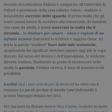
utenti unici
docente di Letteratura italiana e comparata all’Università di
assegnand
numero
Oxford e presidente della casa editrice Salani – studiare è
generato in
modo casua
innanzitutto
esercizio dello sguardo
. Il primo modo che gli
come
esseri umani hanno di accedere alla conoscenza, da bambini
identificato
del cliente. 
così come da adulti, è infatti
osservare la realtà che li
incluso in 
richiesta di
circonda
… In
Studiare per amore – Gioie e ragioni di un
pagina in u
infinito incanto
(Garzanti) lo scrittore e saggista classe ’65
e utilizzato
calcolare i d
porta la parola “studiare”
fuori dalle aule scolastiche
,
visitatori,
sessioni e
spogliandola dei significati deteriori eppure oggi più in voga:
campagne p
liberato dal senso del dovere e dell’imposizione, lo studente
rapporti di
analisi dei si
diventa studioso, finalmente in grado di riconoscere nello
studio la
passione
, l’intima ricerca, il dono di innumerevoli
CookieScriptConsent
.garzanti.it
1 mese
Questo coo
viene utiliz
possibilità.
dal servizio
Cookie-
Script.com 
Gardini
(
qui i suoi articoli per
ilLibraio.it
) ha vinto con il
ricordare le
preferenze 
romanzo
Le parole perdute di Amelia Lynd
(Feltrinelli) il
consenso s
premio Viareggio-Rèpaci nel 2012.
cookie dei
visitatori. È
necessario c
banner dei
Per Garzanti ha firmato invece
Viva il latino
, tradotto in molte
cookie di