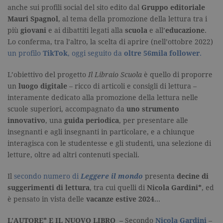
dell'accoun
anche sui profili social del sito edito dal
Gruppo editoriale
del sito We
cui si riferis
Mauri Spagnol
, al tema della promozione della lettura tra i
una variazi
del cookie 
più
giovani
e ai dibattiti legati alla
scuola
e all’
educazione
.
che viene
Lo conferma, tra l’altro, la scelta di aprire (nell’ottobre 2022)
utilizzato p
limitare la
un profilo
TikTok
, oggi seguito da
oltre 56mila follower
.
quantità di 
registrati d
Google su si
L’obiettivo del progetto
Il Libraio Scuola
è quello di proporre
Web ad alt
volume di
un
luogo digitale
– ricco di articoli e consigli di lettura –
traffico.
interamente dedicato alla promozione della lettura nelle
_ga
.garzanti.it
2 anni
Questo nom
scuole superiori, accompagnato da
uno strumento
cookie è
innovativo
, una
guida periodica
, per presentare alle
associato a
Google
insegnanti e agli insegnanti in particolare, e a chiunque
Universal
Analytics, c
interagisca con le studentesse e gli studenti, una selezione di
un
letture, oltre ad altri contenuti speciali.
aggiornam
significativ
servizio di
Il
secondo numero di
Leggere il mondo
presenta
decine di
analisi più
comuneme
suggerimenti di lettura
, tra cui quelli di
Nicola Gardini*
, ed
utilizzato d
Google. Qu
è pensato in vista delle
vacanze estive 2024
…
cookie vien
utilizzato p
distinguere
L’AUTORE* E IL NUOVO LIBRO –
Secondo
Nicola Gardini
–