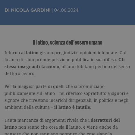
DI
NICOLA GARDINI
|
04.06.2024
Il latino, scienza dell’essere umano
Intorno al
latino
girano pregiudizi e opinioni infondate. Chi
lo ama di rado prende posizione pubblica in sua difesa.
Gli
stessi insegnanti tacciono
; alcuni dubitano perfino del senso
del loro lavoro.
Per la maggior parte di quelli che si pronunciano
pubblicamente sul latino – mi riferisco soprattutto a signori e
signore che rivestono incarichi dirigenziali, in politica e negli
ambienti della cultura –
il latino è inutile
.
Tanta mancanza di argomenti rivela che i
detrattori del
latino
non sanno che cosa sia il latino, e viene anche da
pensare che non sappiano neppure che cosa siano la