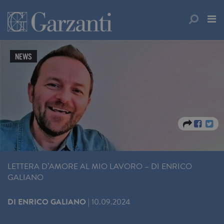
NEWS
LETTERA D’AMORE AL MIO LAVORO – DI ENRICO
GALIANO
DI
ENRICO GALIANO
|
10.09.2024