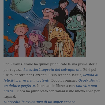
associato a
Google
Universal
Analytics,
secondo la
documenta
viene utiliz
per limitare
frequenza d
richieste,
limitando l
raccolta di 
su siti ad al
traffico.
current_url
.garzanti.it
Sessione
Questo coo
viene utiliz
per verifica
pagina corr
visualizzata
Con Salani Galiano ha quindi pubblicato la sua prima storia
per ragazzi,
La società segreta dei salvaparole
. Ed è poi
_gat_UA-16356920-1
.garzanti.it
1 minuto
Si tratta di
cookie di t
uscito, ancora per Garzanti, il suo secondo saggio,
Scuola di
pattern
impostato 
felicità per eterni ripetenti
. Dopo il romanzo
Geografia di
Google
un dolore perfetto
, è tornato in libreria con
Una vita non
Analytics, i
l'elemento
basta
… E ora ha pubblicato con Salani il suo nuovo libro per
pattern sul
nome contie
ragazzi,
numero
L’incredibile avventura di un super-errore
.
identificati