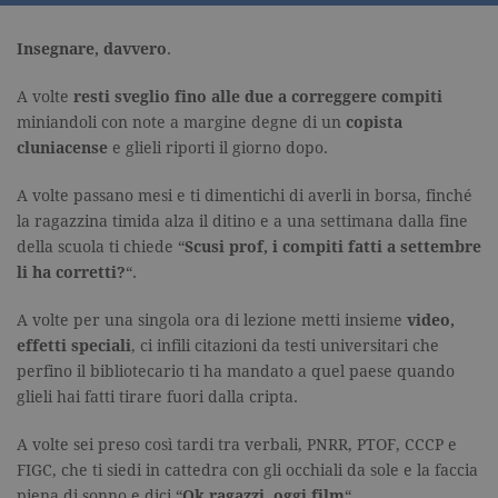
Insegnare, davvero
.
A volte
resti sveglio fino alle due a correggere compiti
miniandoli con note a margine degne di un
copista
cluniacense
e glieli riporti il giorno dopo.
A volte passano mesi e ti dimentichi di averli in borsa, finché
la ragazzina timida alza il ditino e a una settimana dalla fine
della scuola ti chiede “
Scusi prof, i compiti fatti a settembre
li ha corretti?
“.
A volte per una singola ora di lezione metti insieme
video,
effetti speciali
, ci infili citazioni da testi universitari che
perfino il bibliotecario ti ha mandato a quel paese quando
glieli hai fatti tirare fuori dalla cripta.
A volte sei preso così tardi tra verbali, PNRR, PTOF, CCCP e
FIGC, che ti siedi in cattedra con gli occhiali da sole e la faccia
piena di sonno e dici “
Ok ragazzi, oggi film
“.