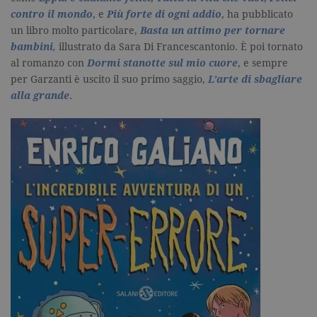
necessari, consentono la funzionalità
contro il mondo
, e
Più forte di ogni addio
, ha pubblicato
del sito Web principale come l'accesso
degli utenti e la gestione dell'account. Il
un libro molto particolare,
Basta un attimo per tornare
sito Web non può essere utilizzato
bambini
,
illustrato da Sara Di Francescantonio. È poi tornato
correttamente senza i cookie
strettamente necessari. Col rispetto
al romanzo con
Dormi stanotte sul mio cuore
, e sempre
delle condizioni previste dal Garante, i
per Garzanti è uscito il suo primo saggio,
L’arte di sbagliare
cookie analitici sono equiparati ai
tecnici e dunque non necessitano del
alla grande
.
consenso.
Nome
Dominio
Scadenza
Descrizione
_gid
.garzanti.it
1 giorno
Questo coo
impostato 
Google
Analytics.
Memorizza 
aggiorna u
valore uni
per ogni pa
visitata e v
utilizzato p
contare e t
traccia dell
visualizzazi
pagina.
_gat
.garzanti.it
1 minuto
Questo nom
cookie è