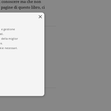
 di conoscere ma che non
 pagine di questo libro, ci
.
×
i e gestione
ti.
 della miglior
re.
kie necessari.
o