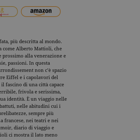
afata, più descritta al mondo.
 come Alberto Mattioli, che
e prossimo alla venerazione e
sie, passioni. In questa
 arrondissement non c’è spazio
re Eiffel e i capolavori del
l fascino di una città capace
rribile, frivola e serissima,
sua identità. È un viaggio nelle
attuti, nelle abitudini cui i
 prelibatezze, sempre più
na francese, nei teatri e nei
oir, diario di viaggio e
ioli ci mostra il lato meno