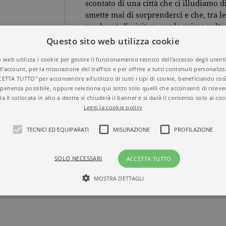
scontato di una città che ci illudiamo
smette mai di sorprenderci e che, tra le
sembrerà di visitare per la prima volta
Questo sito web utilizza cookie
 web utilizza i cookie per gestire il funzionamento tecnico dell'accesso degli utent
PO DI LIBRI
ll'account, per la misurazione del traffico e per offrire a tutti contenuti personalizza
CETTA TUTTO" per acconsentire all'utilizzo di tutti i tipi di cookie, beneficiando così
perienza possibile, oppure seleziona qui sotto solo quelli che acconsenti di riceve
Titolo
Un italiano a Parigi
la X collocata in alto a destra si chiuderà il banner e si darà il consenso solo ai coo
ISBN
9788811015758
Leggi la cookie policy
Autore
Alberto Mattioli
Casa Editrice
GARZANTI
TECNICI ED EQUIPARATI
MISURAZIONE
PROFILAZIONE
Aree tematiche
Tascabili
Dettagli
144 pagine, Cartonat
Prezzo di questa
10,00€
SOLO NECESSARI
ACCETTA TUTTO
edizione cartacea
MOSTRA DETTAGLI
Tecnici ed equiparati
Misurazione
Profilazione