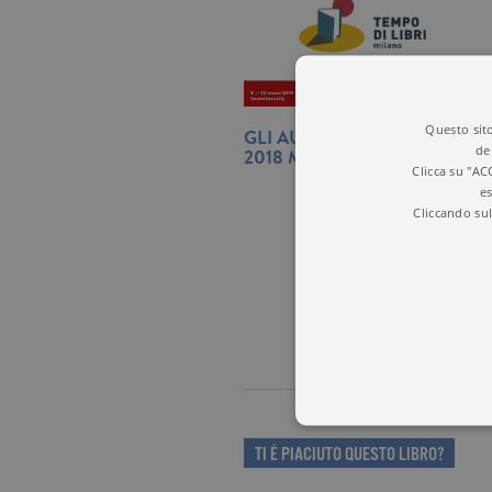
Questo sito
GLI AUTORI GARZANTI A TEM
de
2018 MILANO
Clicca su "AC
es
Cliccando sul
TI È PIACIUTO QUESTO LIBRO?