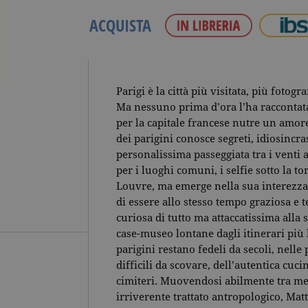
ACQUISTA
Parigi è la città più visitata, più fotogr
Ma nessuno prima d’ora l’ha raccontata
per la capitale francese nutre un amor
dei parigini conosce segreti, idiosincra
personalissima passeggiata tra i venti
per i luoghi comuni, i selfie sotto la tor
Louvre, ma emerge nella sua interezza i
di essere allo stesso tempo graziosa e te
curiosa di tutto ma attaccatissima alla 
case-museo lontane dagli itinerari più b
parigini restano fedeli da secoli, nelle
difficili da scovare, dell’autentica cuci
cimiteri. Muovendosi abilmente tra mem
irriverente trattato antropologico, Matt