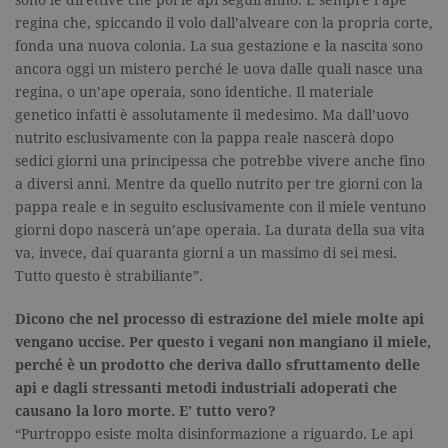
sono le direttive che poi le api seguiranno. È sempre l’ape
regina che, spiccando il volo dall’alveare con la propria corte,
fonda una nuova colonia. La sua gestazione e la nascita sono
ancora oggi un mistero perché le uova dalle quali nasce una
regina, o un’ape operaia, sono identiche. Il materiale
genetico infatti è assolutamente il medesimo. Ma dall’uovo
nutrito esclusivamente con la pappa reale nascerà dopo
sedici giorni una principessa che potrebbe vivere anche fino
a diversi anni. Mentre da quello nutrito per tre giorni con la
pappa reale e in seguito esclusivamente con il miele ventuno
giorni dopo nascerà un’ape operaia. La durata della sua vita
va, invece, dai quaranta giorni a un massimo di sei mesi.
Tutto questo è strabiliante”.
Dicono che nel processo di estrazione del miele molte api
vengano uccise. Per questo i vegani non mangiano il miele,
perché è un prodotto che deriva dallo sfruttamento delle
api e dagli stressanti metodi industriali adoperati che
causano la loro morte. E’ tutto vero?
“Purtroppo esiste molta disinformazione a riguardo. Le api