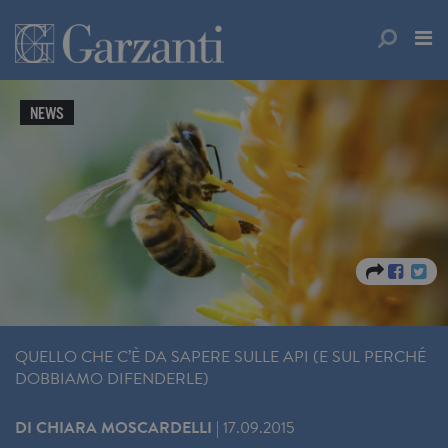
NEWS
QUELLO CHE C’È DA SAPERE SULLE API (E SUL PERCHÉ
DOBBIAMO DIFENDERLE)
DI
CHIARA MOSCARDELLI
|
17.09.2015