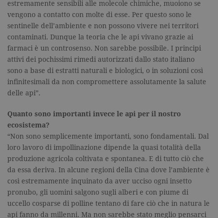
estremamente sensibili alle molecole chimiche, muoiono se
vengono a contatto con molte di esse. Per questo sono le
Tecnici ed equiparati
sentinelle dell’ambiente e non possono vivere nei territori
Misurazione
Profilazione
contaminati. Dunque la teoria che le api vivano grazie ai
I cookie tecnici sono strettamente
farmaci è un controsenso. Non sarebbe possibile. I principi
necessari, consentono la funzionalità
attivi dei pochissimi rimedi autorizzati dallo stato italiano
del sito Web principale come l'accesso
sono a base di estratti naturali e biologici, o in soluzioni così
degli utenti e la gestione dell'account. Il
sito Web non può essere utilizzato
infinitesimali da non compromettere assolutamente la salute
correttamente senza i cookie
delle api”.
strettamente necessari. Col rispetto
delle condizioni previste dal Garante, i
cookie analitici sono equiparati ai
Quanto sono importanti invece le api per il nostro
tecnici e dunque non necessitano del
ecosistema?
consenso.
“Non sono semplicemente importanti, sono fondamentali. Dal
Nome
Dominio
Scadenza
Descrizione
loro lavoro di impollinazione dipende la quasi totalità della
_gid
.garzanti.it
1 giorno
Questo coo
produzione agricola coltivata e spontanea. E di tutto ciò che
impostato 
Google
da essa deriva. In alcune regioni della Cina dove l’ambiente è
Analytics.
così estremamente inquinato da aver ucciso ogni insetto
Memorizza 
aggiorna u
pronubo, gli uomini salgono sugli alberi e con piume di
valore uni
uccello cosparse di polline tentano di fare ciò che in natura le
per ogni pa
visitata e v
api fanno da millenni. Ma non sarebbe stato meglio pensarci
utilizzato p