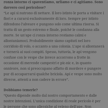
ronza intorno ci spaventiamo, urliamo e ci agitiamo. Sono
davvero così pericolose?
“Le api si nutrono di nettare. Il loro istinto le porta a visitare i
fiori e a curarsi esclusivamente di loro. Sempre per istinto
difendono l’alveare e pungono solo come ultima risorsa. Si
tratta di un gesto estremo e finale, poiché le condanna alla
morte. Se un’ape ci ronza intorno restiamo calmi e
allontaniamoci. Probabilmente siamo capitati nel loro
corridoio di volo, o accanto a una colonia. L’ape si allontanerà
e tornerà ai suoi compiti. Spesso, tuttavia, le api vengono
confuse con le vespe che invece accorrono a frotte in
occasione di merende campestri e pic-nic e, in quanto
onnivore, non si preoccupano affatto di mordere e pungere
pur di accaparrarsi qualche briciola. Api e vespe sono molto
diverse, attenti a non cadere in errore”.
Dobbiamo temerle?
“Questo dipende molto dal nostro comportamento e dalle
nostre intenzioni. L’unica condizione di reale pericolo è per
le persone che sono allergiche al veleno dell’ape. Non