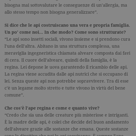
bisogna mai sottovalutare le conseguenze di un’allergia, ma
allo stesso tempo non bisogna generalizzare”.
Si dice che le api costruiscano una vera e propria famiglia.
Un po’ come noi… In che modo? Come sono strutturate?
“Le api sono insetti sociali, vivono insieme e si prendono cura
l’una dell’altra. Abitano in una struttura complessa, una
meraviglia ingegneristica chiamata alveare composta dai favi
di cera. Il cuore dell’alveare, quindi della famiglia, è la
regina. Lei depone le uova garantendo il ricambio delle api.
La regina viene accudita dalle api nutrici che si occupano di
lei. Senza queste api non potrebbe sopravvivere. Tra di esse
c’è un legame molto stretto e tutte vivono in virtù del bene
comune”.
Che cos’è l’ape regina e come e quanto vive?
“Credo che sia una delle creature più misteriose e intriganti.
È la madre delle api, è colei che decide del buon andamento
dell’alveare grazie alle sostanze che emana. Queste sostanze