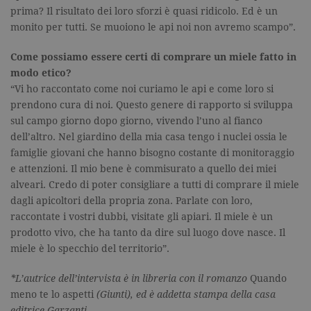
contare e t
prima? Il risultato dei loro sforzi è quasi ridicolo. Ed è un
traccia dell
monito per tutti. Se muoiono le api noi non avremo scampo”.
visualizzazi
pagina.
Come possiamo essere certi di comprare un miele fatto in
_gat
.garzanti.it
1 minuto
Questo nom
cookie è
modo etico?
associato a
Google
“Vi ho raccontato come noi curiamo le api e come loro si
Universal
prendono cura di noi. Questo genere di rapporto si sviluppa
Analytics,
secondo la
sul campo giorno dopo giorno, vivendo l’uno al fianco
documenta
viene utiliz
dell’altro. Nel giardino della mia casa tengo i nuclei ossia le
per limitare
famiglie giovani che hanno bisogno costante di monitoraggio
frequenza d
richieste,
e attenzioni. Il mio bene è commisurato a quello dei miei
limitando l
raccolta di 
alveari. Credo di poter consigliare a tutti di comprare il miele
su siti ad al
dagli apicoltori della propria zona. Parlate con loro,
traffico.
raccontate i vostri dubbi, visitate gli apiari. Il miele è un
current_url
.garzanti.it
Sessione
Questo coo
prodotto vivo, che ha tanto da dire sul luogo dove nasce. Il
viene utiliz
per verifica
miele è lo specchio del territorio”.
pagina corr
visualizzata
*L’autrice dell’intervista è in libreria con il romanzo
Quando
_gat_UA-16356920-1
.garzanti.it
1 minuto
Si tratta di
cookie di t
meno te lo aspetti
(Giunti), ed è addetta stampa della casa
pattern
editrice Garzanti.