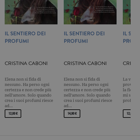
significativ
servizio di
analisi più
comuneme
utilizzato d
Google. Qu
cookie vien
utilizzato p
IL SENTIERO DEI
IL SENTIERO DEI
IL SEN
distinguere
PROFUMI
PROFUMI
PROFU
utenti unici
assegnand
numero
generato in
modo casua
come
CRISTINA CABONI
CRISTINA CABONI
CRIST
identificato
del cliente. 
incluso in 
Elena non si fida di
Elena non si fida di
La vita m
richiesta di
pagina in u
nessuno. Ha perso ogni
nessuno. Ha perso ogni
prova. Ma
e utilizzato
certezza e non crede più
certezza e non crede più
la fiduci
calcolare i d
nell’amore. Solo quando
nell’amore. Solo quando
mi sento 
visitatori,
crea i suoi profumi riesce
crea i suoi profumi riesce
profumi
sessioni e
campagne p
ad…
ad…
rapporti di
12,00 €
14,90 €
12,00 €
analisi dei si
CookieScriptConsent
.garzanti.it
1 mese
Questo coo
viene utiliz
dal servizio
Cookie-