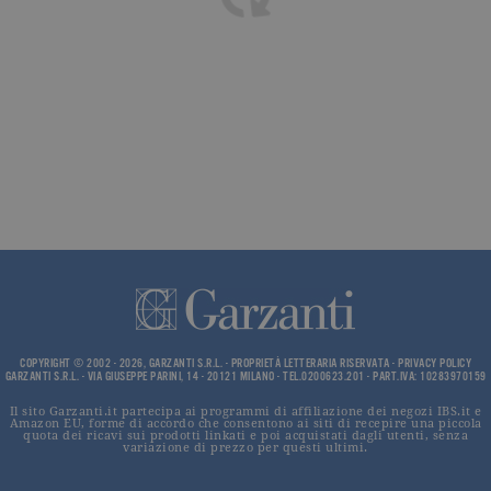
impostato 
Google
Analytics.
Memorizza 
aggiorna u
valore uni
per ogni pa
visitata e v
utilizzato p
contare e t
traccia dell
visualizzazi
pagina.
_gat
.garzanti.it
1 minuto
Questo nom
cookie è
associato a
Google
Universal
Analytics,
secondo la
documenta
viene utiliz
COPYRIGHT © 2002 - 2026, GARZANTI S.R.L. - PROPRIETÀ LETTERARIA RISERVATA -
PRIVACY POLICY
per limitare
GARZANTI S.R.L. - VIA GIUSEPPE PARINI, 14 - 20121 MILANO - TEL.0200623.201 - PART.IVA: 10283970159
frequenza d
richieste,
limitando l
Il sito Garzanti.it partecipa ai programmi di affiliazione dei negozi IBS.it e
Amazon EU, forme di accordo che consentono ai siti di recepire una piccola
raccolta di 
quota dei ricavi sui prodotti linkati e poi acquistati dagli utenti, senza
su siti ad al
variazione di prezzo per questi ultimi.
traffico.
current_url
.garzanti.it
Sessione
Questo coo