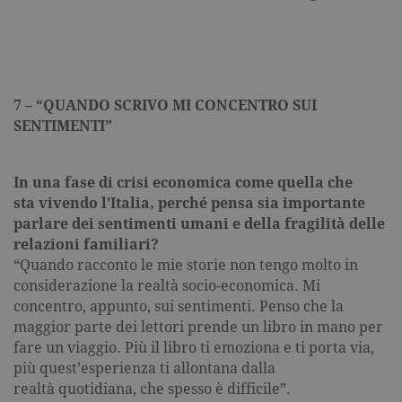
per ogni pa
visitata e v
utilizzato p
contare e t
traccia dell
visualizzazi
pagina.
7 – “QUANDO SCRIVO MI CONCENTRO SUI
_gat
.garzanti.it
1 minuto
Questo nom
cookie è
SENTIMENTI”
associato a
Google
Universal
Analytics,
In una fase di crisi economica come quella che
secondo la
documenta
sta vivendo l’Italia, perché pensa sia
importante
viene utiliz
per limitare
parlare dei sentimenti umani e della fragilità delle
frequenza d
relazioni familiari?
richieste,
limitando l
“Quando racconto le mie storie non tengo molto in
raccolta di 
su siti ad al
considerazione la realtà socio-economica. Mi
traffico.
concentro, appunto, sui sentimenti. Penso che la
current_url
.garzanti.it
Sessione
Questo coo
maggior parte dei lettori prende un libro in mano per
viene utiliz
per verifica
fare un viaggio. Più il libro ti emoziona e ti porta via,
pagina corr
più quest’esperienza ti allontana dalla
visualizzata
realtà quotidiana, che spesso è difficile”.
_gat_UA-16356920-1
.garzanti.it
1 minuto
Si tratta di