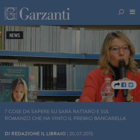
NEWS
7 COSE DA SAPERE SU SARA RATTARO E SUL
ROMANZO CHE HA VINTO IL PREMIO BANCARELLA
DI
REDAZIONE IL LIBRAIO
|
20.07.2015