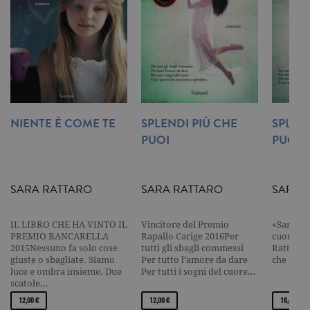
un
aggiornam
significativ
servizio di
analisi più
comuneme
utilizzato d
Google. Qu
cookie vien
utilizzato p
distinguere
utenti unici
NIENTE È COME TE
SPLENDI PIÙ CHE
SPLEN
assegnand
numero
PUOI
PUOI
generato in
modo casua
come
identificato
del cliente. 
SARA RATTARO
SARA RATTARO
SARA 
incluso in 
richiesta di
pagina in u
e utilizzato
IL LIBRO CHE HA VINTO IL
Vincitore del Premio
«Sara Rat
calcolare i d
PREMIO BANCARELLA
Rapallo Carige 2016Per
cuore.» 
visitatori,
2015Nessuno fa solo cose
tutti gli sbagli commessi
Rattaro h
sessioni e
campagne p
giuste o sbagliate. Siamo
Per tutto l’amore da dare
che si in
rapporti di
luce e ombra insieme. Due
Per tutti i sogni del cuore…
analisi dei si
scatole…
CookieScriptConsent
.garzanti.it
1 mese
Questo coo
12,00 €
12,00 €
16,40 €
viene utiliz