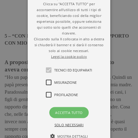
Clicca su "ACCETTA TUTTO" per
acconsentire all'utilizzo di tutti i tipi di
cookie, beneficiando così della miglior
esperienza possibile, oppure seleziona
qui sotto solo quelli che acconsenti di
ricevere.
5 – “CON IL TEMPO HO RISCOPERTO IL RAPPORTO
Cliccando sulla X collocata in alto a destra
CON MIO PADRE”
si chiuderà il banner e si darà il consenso
solo ai cookie necessari.
Leggi la cookie policy
A proposito, lei da adolescente che rapporto
aveva con suo padre?
TECNICI ED EQUIPARATI
“Ho un papà meraviglioso, ma di un’altra generazione. Quindi un
MISURAZIONE
papà presentissimo, ma che ha sempre delegato tutto a mia madre.
Paradossalmente credo che oggi, nella maggior parte dei casi, i
PROFILAZIONE
figli di genitori separati, se i rapporti sono positivi, hanno un
rapporto diretto e positivo sia con il padre sia con la madre. Cosa
ACCETTA TUTTO
che, nelle famiglie unite e vecchio stampo come la mia,
invece non accade/va, e dove il rapporto confidenziale è quasi
SOLO NECESSARI
sempre con la madre. Per fortuna, con il tempo, ho riscoperto il
MOSTRA DETTAGLI
rapporto con mio padre”.