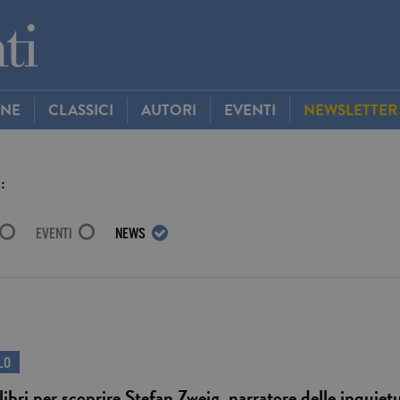
INE
CLASSICI
AUTORI
EVENTI
NEWSLETTER
:
EVENTI
NEWS
LO
 libri per scoprire Stefan Zweig, narratore delle inquie