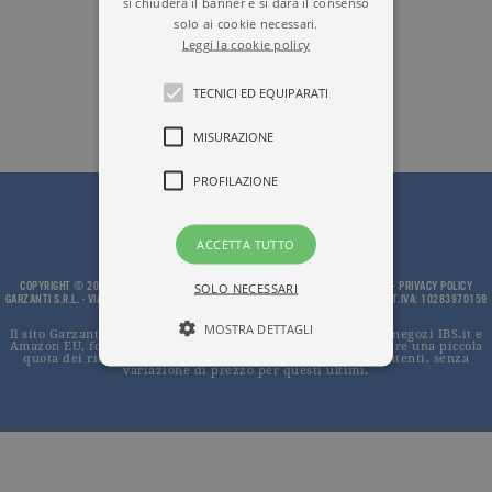
si chiuderà il banner e si darà il consenso
solo ai cookie necessari.
Leggi la cookie policy
TECNICI ED EQUIPARATI
MISURAZIONE
PROFILAZIONE
ACCETTA TUTTO
COPYRIGHT © 2002 - 2026, GARZANTI S.R.L. - PROPRIETÀ LETTERARIA RISERVATA -
PRIVACY POLICY
SOLO NECESSARI
GARZANTI S.R.L. - VIA GIUSEPPE PARINI, 14 - 20121 MILANO - TEL.0200623.201 - PART.IVA: 10283970159
MOSTRA DETTAGLI
Il sito Garzanti.it partecipa ai programmi di affiliazione dei negozi IBS.it e
Amazon EU, forme di accordo che consentono ai siti di recepire una piccola
quota dei ricavi sui prodotti linkati e poi acquistati dagli utenti, senza
variazione di prezzo per questi ultimi.
Tecnici ed equiparati
Misurazione
Profilazione
I cookie tecnici sono strettamente