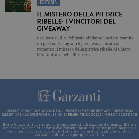
EDITORIA
I cookie tecnici sono strettamente
necessari, consentono la funzionalità
IL MISTERO DELLA PITTRICE
del sito Web principale come l'accesso
RIBELLE: I VINCITORI DEL
degli utenti e la gestione dell'account. Il
sito Web non può essere utilizzato
GIVEAWAY
correttamente senza i cookie
strettamente necessari. Col rispetto
Cari lettori, il 19 febbraio abbiamo lanciato tramite
delle condizioni previste dal Garante, i
un post su Instagram il giveaway ispirato al
cookie analitici sono equiparati ai
tecnici e dunque non necessitano del
romanzo Il mistero della pittrice ribelle di Chiara
consenso.
Montani, ora nelle librerie. …
Nome
Dominio
Scadenza
Descrizione
_gid
.garzanti.it
1 giorno
Questo coo
impostato 
Google
Analytics.
Memorizza 
aggiorna u
valore uni
per ogni pa
visitata e v
COPYRIGHT © 2002 - 2026, GARZANTI S.R.L. - PROPRIETÀ LETTERARIA RISERVATA -
PRIVACY POLICY
utilizzato p
GARZANTI S.R.L. - VIA GIUSEPPE PARINI, 14 - 20121 MILANO - TEL.0200623.201 - PART.IVA: 10283970159
contare e t
traccia dell
Il sito Garzanti.it partecipa ai programmi di affiliazione dei negozi IBS.it e
visualizzazi
Amazon EU, forme di accordo che consentono ai siti di recepire una piccola
pagina.
quota dei ricavi sui prodotti linkati e poi acquistati dagli utenti, senza
variazione di prezzo per questi ultimi.
_gat
.garzanti.it
1 minuto
Questo nom