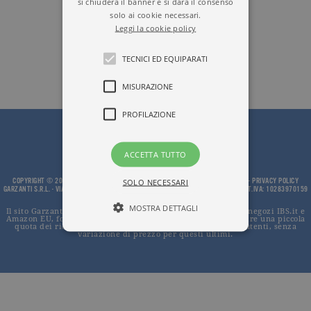
si chiuderà il banner e si darà il consenso
solo ai cookie necessari.
Leggi la cookie policy
TECNICI ED EQUIPARATI
MISURAZIONE
PROFILAZIONE
ACCETTA TUTTO
COPYRIGHT © 2002 - 2026, GARZANTI S.R.L. - PROPRIETÀ LETTERARIA RISERVATA -
PRIVACY POLICY
SOLO NECESSARI
GARZANTI S.R.L. - VIA GIUSEPPE PARINI, 14 - 20121 MILANO - TEL.0200623.201 - PART.IVA: 10283970159
MOSTRA DETTAGLI
Il sito Garzanti.it partecipa ai programmi di affiliazione dei negozi IBS.it e
Amazon EU, forme di accordo che consentono ai siti di recepire una piccola
quota dei ricavi sui prodotti linkati e poi acquistati dagli utenti, senza
variazione di prezzo per questi ultimi.
Tecnici ed equiparati
Misurazione
Profilazione
I cookie tecnici sono strettamente