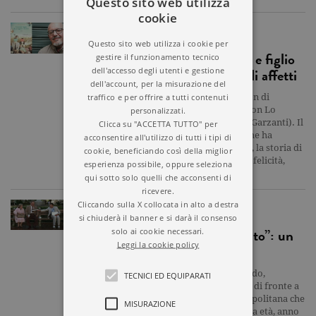
Questo sito web utilizza
cookie
NARRATIVA
Questo sito web utilizza i cookie per
Un diario segreto lega madre e figlio
gestire il funzionamento tecnico
in un romanzo che scava negli affetti
dell'accesso degli utenti e gestione
dell'account, per la misurazione del
Salvatore Basile, sceneggiatore di fiction di
traffico e per offrire a tutti contenuti
successo, esordisce come romanziere con Lo
personalizzati.
strano viaggio di un oggetto smarrito (Garzanti). Il
Clicca su "ACCETTA TUTTO" per
libro racconta la storia di un ragazzo che ha
acconsentire all'utilizzo di tutti i tipi di
dimenticato cosa significa essere amati, la storia di
cookie, beneficiando così della miglior
una ragazza che ha fatto un patto della felicità,
esperienza possibile, oppure seleziona
nonostante il dolore, la…
qui sotto solo quelli che acconsenti di
ricevere.
Cliccando sulla X collocata in alto a destra
D'AUTORE
si chiuderà il banner e si darà il consenso
“Confidenze a uno sconosciuto”: un
solo ai cookie necessari.
Leggi la cookie policy
racconto d’autore
"Lei è di Napoli, vero?"Sollevo lo sguardo,
TECNICI ED EQUIPARATI
sorpreso. Il mio interlocutore è seduto di fronte a
me, sul sedile di un vagone della metropolitana che
MISURAZIONE
conduce a Ostia Lido. Avrà la mia stessa età, anno