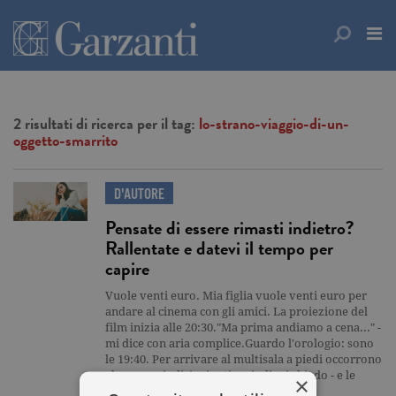
2 risultati di ricerca per il tag:
lo-strano-viaggio-di-un-
oggetto-smarrito
D'AUTORE
Pensate di essere rimasti indietro?
Rallentate e datevi il tempo per
capire
Vuole venti euro. Mia figlia vuole venti euro per
andare al cinema con gli amici. La proiezione del
film inizia alle 20:30."Ma prima andiamo a cena..." -
mi dice con aria complice.Guardo l'orologio: sono
le 19:40. Per arrivare al multisala a piedi occorrono
almeno quindici minuti, quindi mi chiedo - e le
×
chiedo - come…